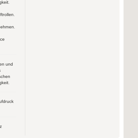
keit.
trollen.
fnehmen.
uce
ten und
s
ischen
keit.
ufdruck
z