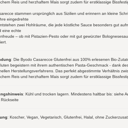
ischem Reis und herzhaftem Mais sorgt zudem für erstklassige Bissfestig
arecce stammen ursprünglich aus Sizilien und erinnern an kleine Schrif
hre eingedrehte
ntstehen zwei Hohlräume, die jede köstliche Sauce besonders gut au
d eine echte
freude – ob mit Pistazien-Pesto oder mit gut gewürzter Bolognesesa
ert.
ndung
: Die Byodo Casarecce Glutenfrei aus 100% erlesenen Bio-Zuta
luten begeistern mit ihrem authentischen Pasta-Geschmack - dank de
onellen Herstellungsverfahrens. Das perfekt abgestimmte Verhältnis zw
ischem Reis und herzhaftem Mais sorgt zudem für erstklassige Bissfestig
ungshinweis
: Kühl und trocken lagern. Mindestens haltbar bis: siehe A
 Rückseite
rung
: Koscher, Vegan, Vegetarisch, Glutenfrei, Halal, ohne Zuckerzusat