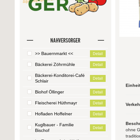
NAHVERSORGER
>> Bauernmarkt <<
Detail
Bäckerei Zöhrmühle
Detail
Bäckerei-Konditorei-Café
Detail
Schlair
Einhei
Biohof Öllinger
Detail
Fleischerei Hüthmayr
Detail
Verke
Hofladen Hoffelner
Detail
Besch
Kuglbauer - Familie
Detail
ohne G
Bischof
traditi