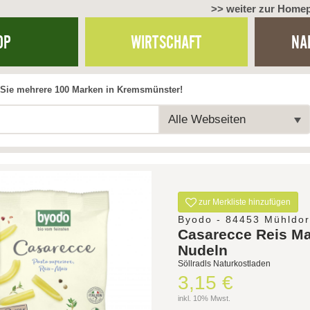
>> weiter zur Home
OP
WIRTSCHAFT
NA
Sie mehrere 100 Marken in Kremsmünster!
Alle Webseiten
zur Merkliste hinzufügen
Byodo - 84453 Mühldor
Casarecce Reis Ma
Nudeln
Söllradls Naturkostladen
3,15 €
inkl. 10% Mwst.