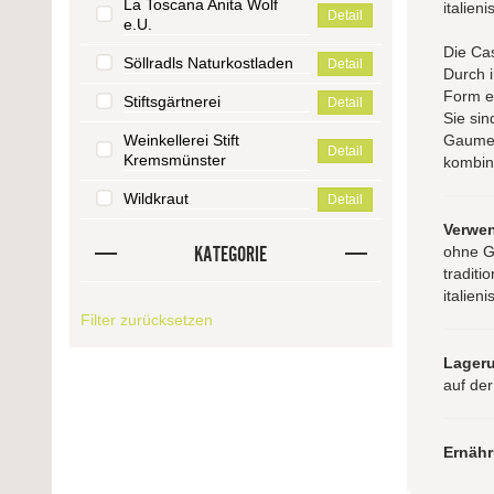
La Toscana Anita Wolf
italien
Detail
e.U.
Die Cas
Söllradls Naturkostladen
Detail
Durch i
Form e
Stiftsgärtnerei
Detail
Sie sin
Weinkellerei Stift
Gaumen
Detail
Kremsmünster
kombini
Wildkraut
Detail
Verwe
KATEGORIE
ohne G
traditi
italien
Filter zurücksetzen
Lager
auf der
Ernäh