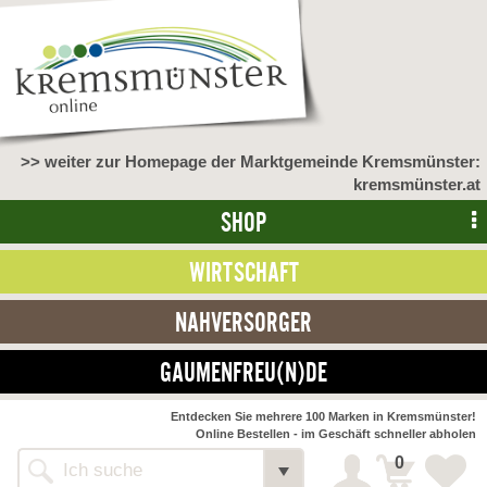
>> weiter zur Homepage der Marktgemeinde Kremsmünster:
kremsmünster.at
SHOP
WIRTSCHAFT
NAHVERSORGER
GAUMENFREU(N)DE
NAHVERSORGER
Entdecken Sie mehrere 100 Marken in Kremsmünster!
Online Bestellen - im Geschäft schneller abholen
>> Bauernmarkt <<
Detail
0
Alle Webseiten
Bäckerei Zöhrmühle
Detail