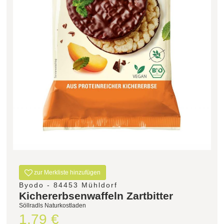
Filter zurücksetzen
zur Merkliste hinzufügen
Byodo - 84453 Mühldorf
Kichererbsenwaffeln Zartbitter
Söllradls Naturkostladen
1,79 €