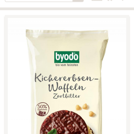
Bäckerei-Konditorei-Café
Detail
Schlair
Biohof Öllinger
Detail
Fleischerei Hüthmayr
Detail
Hofladen Hoffelner
Detail
Kuglbauer - Familie Bischof
Detail
La Toscana Anita Wolf e.U.
Detail
Söllradls Naturkostladen
Detail
Stiftsgärtnerei
Detail
Weinkellerei Stift
Detail
Kremsmünster
Wildkraut
Detail
KATEGORIE