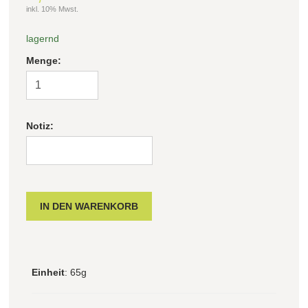
inkl. 10% Mwst.
lagernd
Menge:
Notiz:
Einheit
: 65g