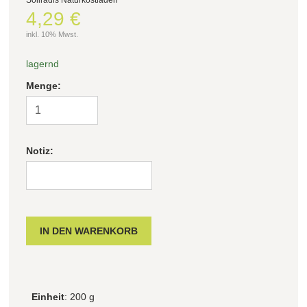
Söllradls Naturkostladen
4,29 €
Filter zurücksetzen
inkl. 10% Mwst.
lagernd
Menge:
Notiz:
Einheit
: 200 g