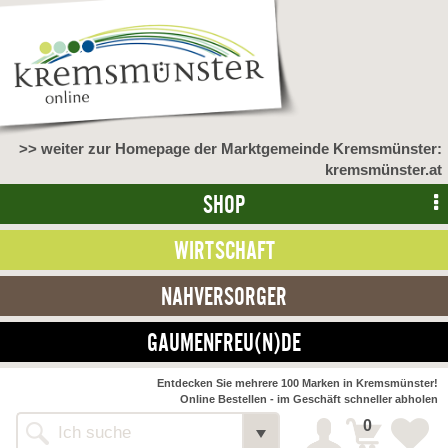
>> weiter zur Homepage der Marktgemeinde Kremsmünster:
kremsmünster.at
SHOP
WIRTSCHAFT
NAHVERSORGER
GAUMENFREU(N)DE
NAHVERSORGER
Entdecken Sie mehrere 100 Marken in Kremsmünster!
Online Bestellen - im Geschäft schneller abholen
>> Bauernmarkt <<
Detail
0
Alle Webseiten
Bäckerei Zöhrmühle
Detail