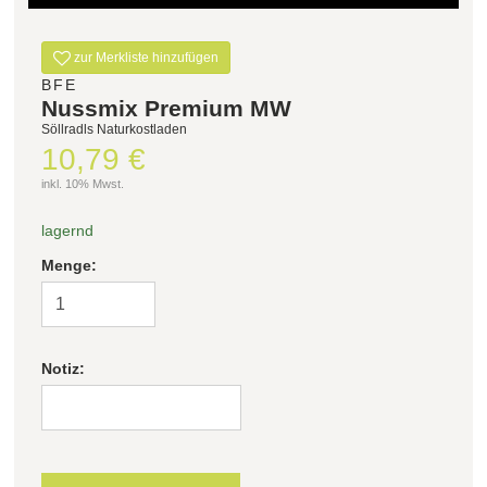
Filter zurücksetzen
zur Merkliste hinzufügen
BFE
Nussmix Premium MW
Söllradls Naturkostladen
10,79 €
inkl. 10% Mwst.
lagernd
Menge:
Notiz: