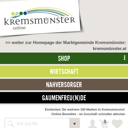
>> weiter zur Homepage der Marktgemeinde Kremsmünster:
kremsmünster.at
SHOP
WIRTSCHAFT
NAHVERSORGER
GAUMENFREU(N)DE
NAHVERSORGER
Entdecken Sie mehrere 100 Marken in Kremsmünster!
Online Bestellen - im Geschäft schneller abholen
>> Bauernmarkt <<
Detail
0
Alle Webseiten
Bäckerei Zöhrmühle
Detail