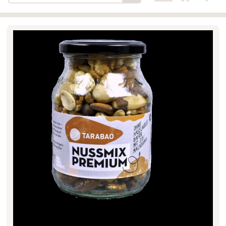
Bäckerei-Konditorei-Café
Detail
Schlair
Biohof Öllinger
Detail
Fleischerei Hüthmayr
Detail
Hofladen Hoffelner
Detail
Kuglbauer - Familie Bischof
Detail
La Toscana Anita Wolf e.U.
Detail
Söllradls Naturkostladen
Detail
Stiftsgärtnerei
Detail
Weinkellerei Stift
Detail
Kremsmünster
Wildkraut
Detail
KATEGORIE