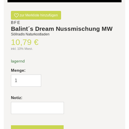
Filter zurücksetzen
zur Merkliste hinzufügen
BFE
Balint´s Dream Nussmischung MW
Söllradls Naturkostladen
10,79 €
inkl. 10% Mwst.
lagernd
Menge:
Notiz: