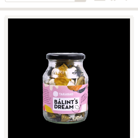
Bäckerei-Konditorei-Café
Detail
Schlair
Biohof Öllinger
Detail
Fleischerei Hüthmayr
Detail
Hofladen Hoffelner
Detail
Kuglbauer - Familie Bischof
Detail
La Toscana Anita Wolf e.U.
Detail
Söllradls Naturkostladen
Detail
Stiftsgärtnerei
Detail
Weinkellerei Stift
Detail
Kremsmünster
Wildkraut
Detail
KATEGORIE