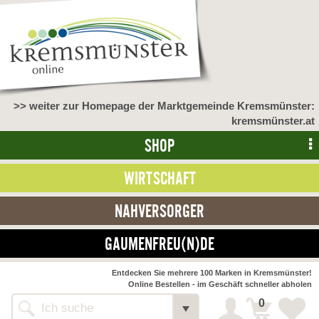
>> weiter zur Homepage der Marktgemeinde Kremsmünster:
kremsmünster.at
SHOP
WIRTSCHAFT
NAHVERSORGER
GAUMENFREU(N)DE
NAHVERSORGER
Entdecken Sie mehrere 100 Marken in Kremsmünster!
Online Bestellen - im Geschäft schneller abholen
>> Bauernmarkt <<
Detail
0
Alle Webseiten
Bäckerei Zöhrmühle
Detail