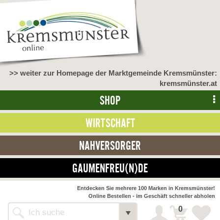
>> weiter zur Homepage der Marktgemeinde Kremsmünster:
kremsmünster.at
SHOP
WIRTSCHAFT
NAHVERSORGER
GAUMENFREU(N)DE
NAHVERSORGER
Entdecken Sie mehrere 100 Marken in Kremsmünster!
Online Bestellen - im Geschäft schneller abholen
>> Bauernmarkt <<
Detail
0
Alle Webseiten
Bäckerei Zöhrmühle
Detail