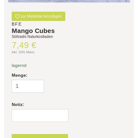
Filter zurücksetzen
zur Merkliste hinzufügen
BFE
Mango Cubes
Söllradls Naturkostladen
7,49 €
inkl. 10% Mwst.
lagernd
Menge:
Notiz: