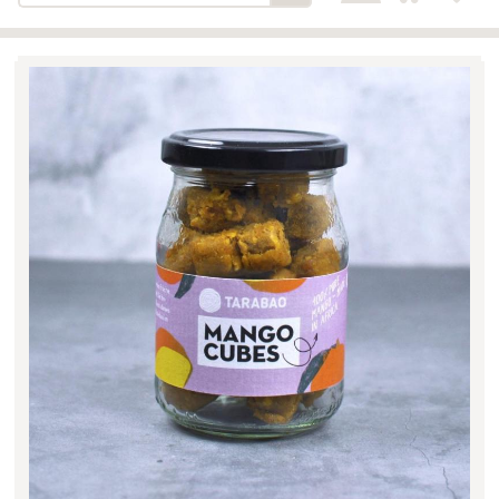
Bäckerei-Konditorei-Café
Detail
Schlair
Biohof Öllinger
Detail
Fleischerei Hüthmayr
Detail
Hofladen Hoffelner
Detail
Kuglbauer - Familie Bischof
Detail
La Toscana Anita Wolf e.U.
Detail
Söllradls Naturkostladen
Detail
Stiftsgärtnerei
Detail
Weinkellerei Stift
Detail
Kremsmünster
Wildkraut
Detail
KATEGORIE