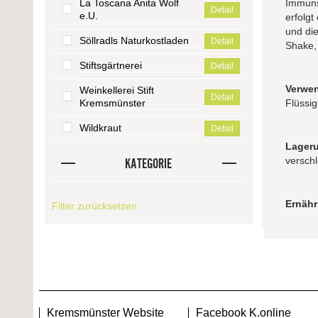
La Toscana Anita Wolf
Immuns
Detail
e.U.
erfolgt
und di
Söllradls Naturkostladen
Detail
Shake,
Stiftsgärtnerei
Detail
Verwe
Weinkellerei Stift
Detail
Kremsmünster
Flüssi
Wildkraut
Detail
Lager
verschl
KATEGORIE
Ernäh
Filter zurücksetzen
Kremsmünster Website
Facebook K.online