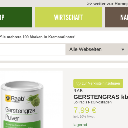
>> weiter zur Home
OP
WIRTSCHAFT
NA
Sie mehrere 100 Marken in Kremsmünster!
Alle Webseiten
zur Merkliste hinzufügen
RAB
GERSTENGRAS k
Söllradls Naturkostladen
7,99 €
inkl. 10% Mwst.
lagernd