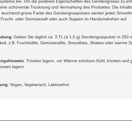
ystems bei. Um die positiven Eigenschaften des Gerstengrases zu erh
 eine schonende Trocknung und Vermahlung des Produktes. Die Inhalts
e leuchtend grüne Farbe des Gerstengraspulvers werten jeden Smoothi
 Frucht- oder Gemüsesaft oder auch Suppen im Handumdrehen auf.
ndung
: Geben Sie täglich ca. 3 TL (à 1,5 g) Gerstengraspulver in 250 
gkeit, z.B. Fruchtsäfte, Gemüsesäfte, Smoothies, Shakes oder warme S
ungshinweis
: Trocken lagern, vor Wärme schützen Kühl, trocken und 
ossen lagern.
rung
: Vegan, Vegetarisch, Laktosefrei