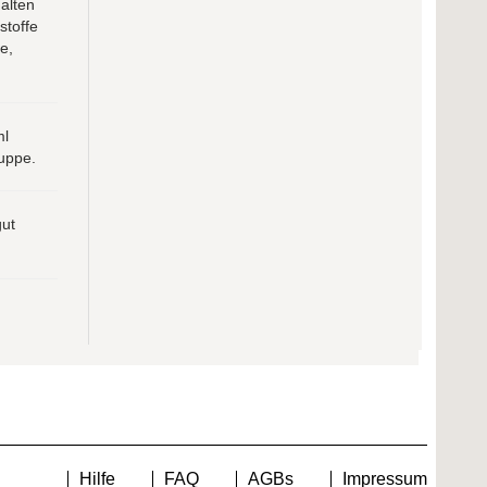
alten
stoffe
e,
ml
uppe.
gut
Hilfe
FAQ
AGBs
Impressum