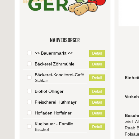
NAHVERSORGER
>> Bauernmarkt <<
Detail
Bäckerei Zöhrmühle
Detail
Bäckerei-Konditorei-Café
Einhei
Detail
Schlair
Biohof Öllinger
Detail
Verke
Fleischerei Hüthmayr
Detail
Hofladen Hoffelner
Detail
Besch
wird. A
Kuglbauer - Familie
Detail
Raab Bi
Bischof
Folsäur