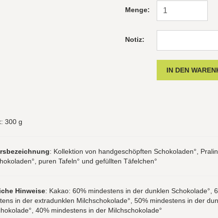
Menge:
Notiz:
t
: 300 g
hrsbezeichnung
: Kollektion von handgeschöpften Schokoladen°, Pralin
hokoladen°, puren Tafeln° und gefüllten Täfelchen°
iche Hinweise
: Kakao: 60% mindestens in der dunklen Schokolade°, 
tens in der extradunklen Milchschokolade°, 50% mindestens in der dun
chokolade°, 40% mindestens in der Milchschokolade°