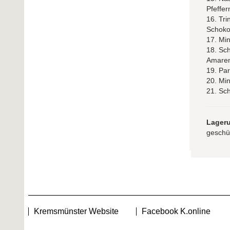
Pfeffe
16. Tri
Schoko
17. Mi
18. Sch
Amaren
19. Pa
20. Min
21. Sc
Lager
geschüt
Kremsmünster Website
Facebook K.online