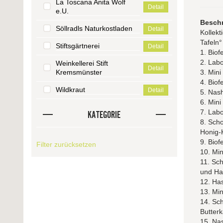
La Toscana Anita Wolf
Detail
e.U.
Besch
Söllradls Naturkostladen
Detail
Kollekt
Tafeln°
Stiftsgärtnerei
Detail
1. Bio
2. Lab
Weinkellerei Stift
Detail
Kremsmünster
3. Mini
4. Bio
Wildkraut
Detail
5. Nas
6. Mini
7. Labo
KATEGORIE
8. Scho
Honig-
9. Bio
Filter zurücksetzen
10. Min
11. Sch
und Ha
12. Ha
13. Min
14. Sch
Butter
15. Nas