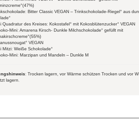
rminzcreme°(47%)
nkschokolade: Bitter Classic VEGAN – Trinkschokolade-Riegel° aus dun
lade°
ni Quadratur des Kreises: Kokostafel° mit Kokosblütenzucker° VEGAN
oko-Mini: Amarena Kirsch- Dunkle Milchschokolade° gefüllt mit
akirschcreme°(55%)
ranussnougat° VEGAN
i Mitzi: Weiße Schokolade°
hoko-Mini: Marzipan und Mandeln – Dunkle M
ungshinweis
: Trocken lagern, vor Wärme schützen Trocken und vor 
zt lagern.