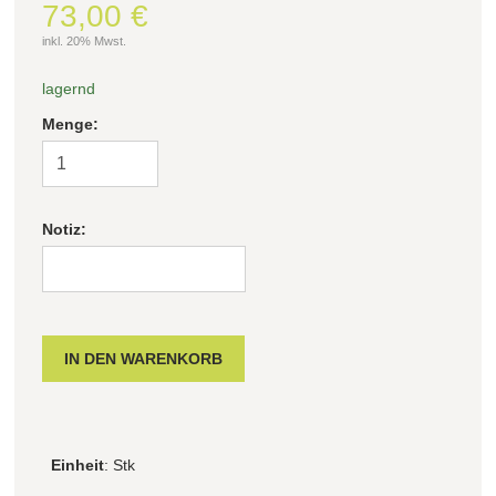
73,00 €
inkl. 20% Mwst.
Filter zurücksetzen
lagernd
Menge:
Notiz:
Einheit
: Stk