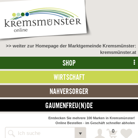
>> weiter zur Homepage der Marktgemeinde Kremsmünster:
kremsmünster.at
SHOP
WIRTSCHAFT
NAHVERSORGER
GAUMENFREU(N)DE
NAHVERSORGER
Entdecken Sie mehrere 100 Marken in Kremsmünster!
Online Bestellen - im Geschäft schneller abholen
>> Bauernmarkt <<
Detail
0
Alle Webseiten
Bäckerei Zöhrmühle
Detail