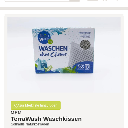
Bäckerei-Konditorei-Café
Detail
Schlair
Biohof Öllinger
Detail
Fleischerei Hüthmayr
Detail
Hofladen Hoffelner
Detail
Kuglbauer - Familie Bischof
Detail
La Toscana Anita Wolf e.U.
Detail
Söllradls Naturkostladen
Detail
Stiftsgärtnerei
Detail
Weinkellerei Stift
Detail
Kremsmünster
zur Merkliste hinzufügen
Wildkraut
Detail
MEM
TerraWash Waschkissen
KATEGORIE
Söllradls Naturkostladen