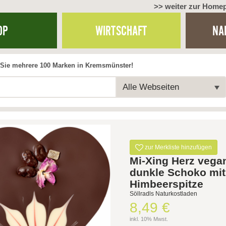
>> weiter zur Home
OP
WIRTSCHAFT
NA
Sie mehrere 100 Marken in Kremsmünster!
Alle Webseiten
zur Merkliste hinzufügen
Mi-Xing Herz vega
dunkle Schoko mit
Himbeerspitze
Söllradls Naturkostladen
8,49 €
inkl. 10% Mwst.