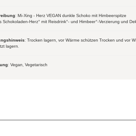
reibung
: Mi-Xing - Herz VEGAN dunkle Schoko mit Himbeerspitze
s Schokoladen-Herz° mit Reisdrink°- und Himbeer°-Verzierung und De
ungshinweis
: Trocken lagern, vor Wärme schützen Trocken und vor 
zt lagern.
rung
: Vegan, Vegetarisch