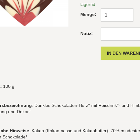
lagernd
Menge:
Notiz:
t
: 100 g
hrsbezeichnung
: Dunkles Schokoladen-Herz° mit Reisdrink°- und Him
rung und Dekor°
iche Hinweise
: Kakao (Kakaomasse und Kakaobutter): 70% mindesten
n Schokolade°