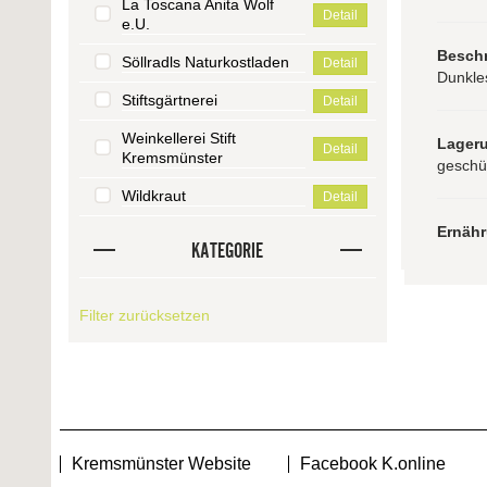
La Toscana Anita Wolf
Detail
e.U.
Besch
Söllradls Naturkostladen
Detail
Dunkle
Stiftsgärtnerei
Detail
Weinkellerei Stift
Lager
Detail
Kremsmünster
geschüt
Wildkraut
Detail
Ernäh
KATEGORIE
Filter zurücksetzen
Kremsmünster Website
Facebook K.online