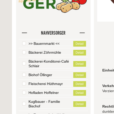
NAHVERSORGER
>> Bauernmarkt <<
Detail
Bäckerei Zöhrmühle
Detail
Bäckerei-Konditorei-Café
Detail
Schlair
Einhei
Biohof Öllinger
Detail
Fleischerei Hüthmayr
Detail
Verke
Verzie
Hofladen Hoffelner
Detail
Kuglbauer - Familie
Detail
Bischof
Rechtl
dunkle