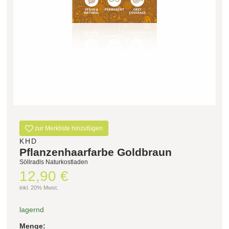
Filter zurücksetzen
zur Merkliste hinzufügen
KHD
Pflanzenhaarfarbe Goldbraun
Söllradls Naturkostladen
12,90 €
inkl. 20% Mwst.
lagernd
Menge: