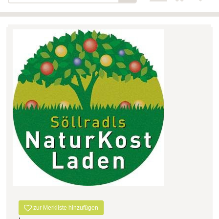
Bäckerei-Konditorei-Café
Detail
Schlair
Biohof Öllinger
Detail
Fleischerei Hüthmayr
Detail
Hofladen Hoffelner
Detail
Kuglbauer - Familie Bischof
Detail
La Toscana Anita Wolf e.U.
Detail
Söllradls Naturkostladen
Detail
Stiftsgärtnerei
Detail
Weinkellerei Stift
Detail
Kremsmünster
Wildkraut
Detail
zur Merkliste hinzufügen
KATEGORIE