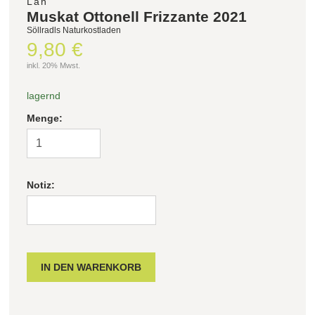
Lan
Muskat Ottonell Frizzante 2021
Söllradls Naturkostladen
Filter zurücksetzen
9,80 €
inkl. 20% Mwst.
lagernd
Menge:
Notiz: