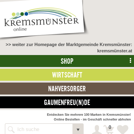
>> weiter zur Homepage der Marktgemeinde Kremsmünster:
kremsmünster.at
SHOP
WIRTSCHAFT
NAHVERSORGER
GAUMENFREU(N)DE
NAHVERSORGER
Entdecken Sie mehrere 100 Marken in Kremsmünster!
Online Bestellen - im Geschäft schneller abholen
>> Bauernmarkt <<
Detail
0
Alle Webseiten
Bäckerei Zöhrmühle
Detail