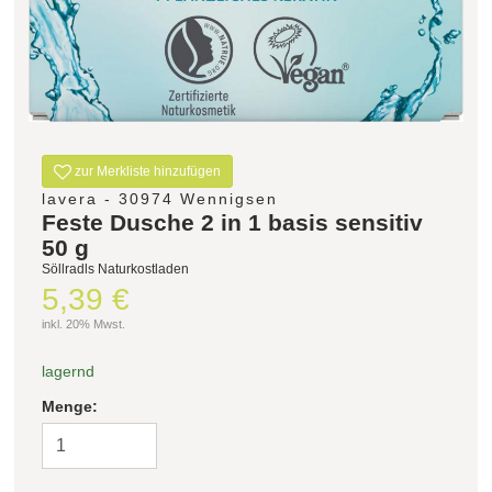
Filter zurücksetzen
zur Merkliste hinzufügen
lavera - 30974 Wennigsen
Feste Dusche 2 in 1 basis sensitiv
50 g
Söllradls Naturkostladen
5,39 €
inkl. 20% Mwst.
lagernd
Menge: