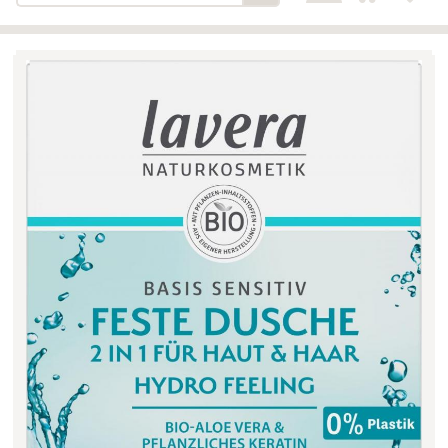
Bäckerei-Konditorei-Café
Detail
Schlair
Biohof Öllinger
Detail
Fleischerei Hüthmayr
Detail
Hofladen Hoffelner
Detail
Kuglbauer - Familie Bischof
Detail
La Toscana Anita Wolf e.U.
Detail
Söllradls Naturkostladen
Detail
Stiftsgärtnerei
Detail
Weinkellerei Stift
Detail
Kremsmünster
Wildkraut
Detail
KATEGORIE