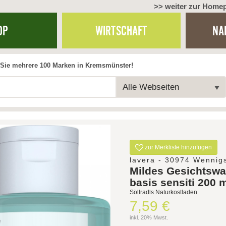
>> weiter zur Home
OP
WIRTSCHAFT
NA
Sie mehrere 100 Marken in Kremsmünster!
Alle Webseiten
zur Merkliste hinzufügen
lavera - 30974 Wennig
Mildes Gesichtswa
basis sensiti 200 
Söllradls Naturkostladen
7,59 €
inkl. 20% Mwst.