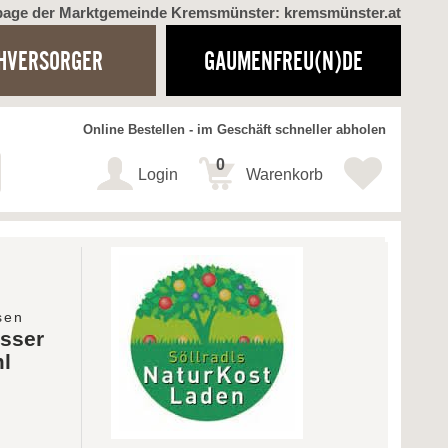
page der Marktgemeinde Kremsmünster: kremsmünster.at
HVERSORGER
GAUMENFREU(N)DE
Online Bestellen - im Geschäft schneller abholen
0
Login
Warenkorb
sen
sser
ml