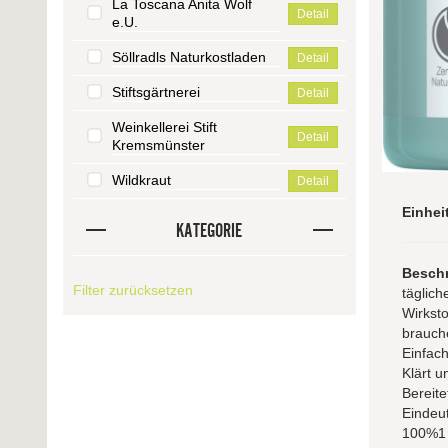
La Toscana Anita Wolf
Detail
e.U.
Söllradls Naturkostladen
Detail
Stiftsgärtnerei
Detail
Weinkellerei Stift
Detail
Kremsmünster
Wildkraut
Detail
Einhei
KATEGORIE
Besch
Filter zurücksetzen
täglich
Wirksto
brauche
Einfach
Klärt u
Bereite
Eindeut
100%1 b