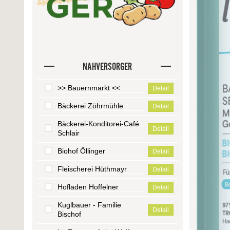
NAHVERSORGER
>> Bauernmarkt <<
Detail
Bäckerei Zöhrmühle
Detail
Bäckerei-Konditorei-Café
Detail
Schlair
Biohof Öllinger
Detail
Fleischerei Hüthmayr
Detail
Hofladen Hoffelner
Detail
Kuglbauer - Familie
Detail
Bischof