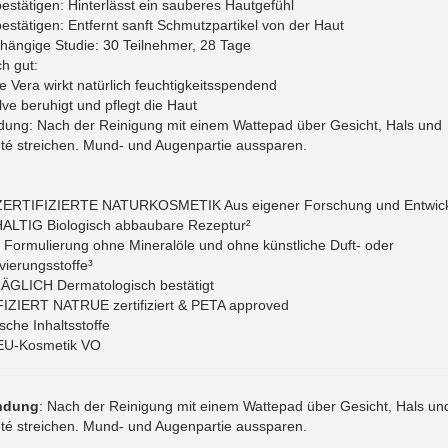
stätigen: Hinterlässt ein sauberes Hautgefühl
stätigen: Entfernt sanft Schmutzpartikel von der Haut
hängige Studie: 30 Teilnehmer, 28 Tage
ch gut:
e Vera wirkt natürlich feuchtigkeitsspendend
ve beruhigt und pflegt die Haut
ung: Nach der Reinigung mit einem Wattepad über Gesicht, Hals und
eté streichen. Mund- und Augenpartie aussparen.
ERTIFIZIERTE NATURKOSMETIK Aus eigener Forschung und Entwic
LTIG Biologisch abbaubare Rezeptur²
Formulierung ohne Mineralöle und ohne künstliche Duft- oder
ierungsstoffe³
GLICH Dermatologisch bestätigt
IZIERT NATRUE zertifiziert & PETA approved
sche Inhaltsstoffe
EU-Kosmetik VO
ndung
: Nach der Reinigung mit einem Wattepad über Gesicht, Hals un
eté streichen. Mund- und Augenpartie aussparen.