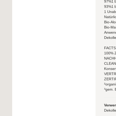
97%1 be
93%1 be
1 Unab
Natürli
Bio-Alo
Bio-Mal
Anwend
Dekoll
FACTS
100% Z
NACHHA
CLEAN 
Konserv
VERTRÄ
ZERTIF
²organi
³gem. 
Verwe
Dekoll