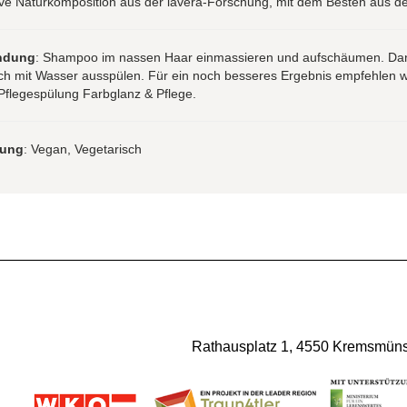
ve Naturkomposition aus der lavera-Forschung, mit dem Besten aus de
ndung
: Shampoo im nassen Haar einmassieren und aufschäumen. Da
ch mit Wasser ausspülen. Für ein noch besseres Ergebnis empfehlen wi
Pflegespülung Farbglanz & Pflege.
rung
: Vegan, Vegetarisch
Rathausplatz 1, 4550 Kremsmünst