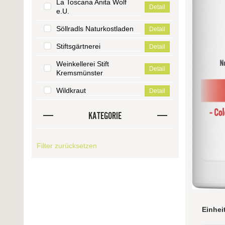
La Toscana Anita Wolf
Detail
e.U.
Söllradls Naturkostladen
Detail
Stiftsgärtnerei
Detail
Weinkellerei Stift
Detail
Kremsmünster
Wildkraut
Detail
KATEGORIE
Filter zurücksetzen
Einhei