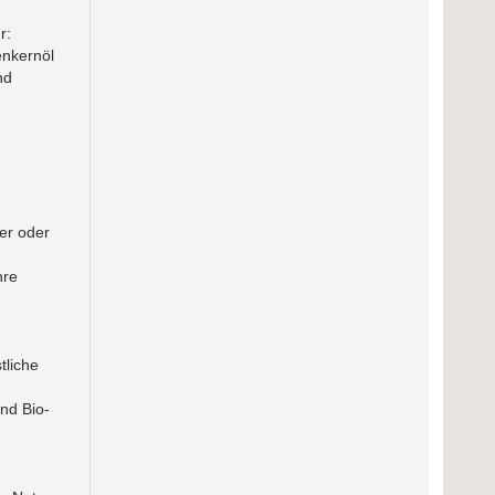
r:
enkernöl
nd
er oder
hre
tliche
nd Bio-