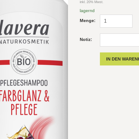
inkl. 20% Mwst.
lagernd
Menge:
Notiz: