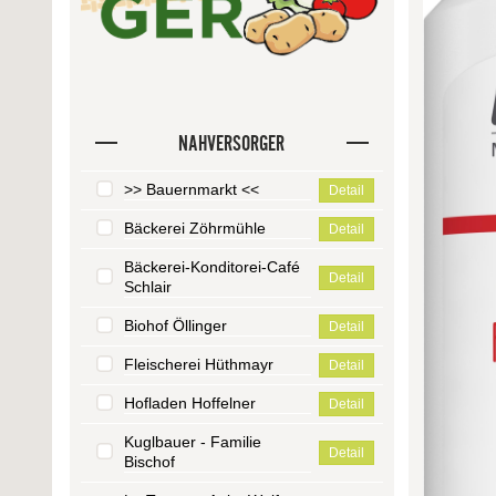
NAHVERSORGER
>> Bauernmarkt <<
Detail
Bäckerei Zöhrmühle
Detail
Bäckerei-Konditorei-Café
Detail
Schlair
Biohof Öllinger
Detail
Fleischerei Hüthmayr
Detail
Hofladen Hoffelner
Detail
Kuglbauer - Familie
Detail
Bischof