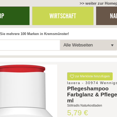
>> weiter zur Home
OP
WIRTSCHAFT
NA
Sie mehrere 100 Marken in Kremsmünster!
Alle Webseiten
zur Merkliste hinzufügen
lavera - 30974 Wennig
Pflegeshampoo
Farbglanz & Pfleg
ml
Söllradls Naturkostladen
5,79 €