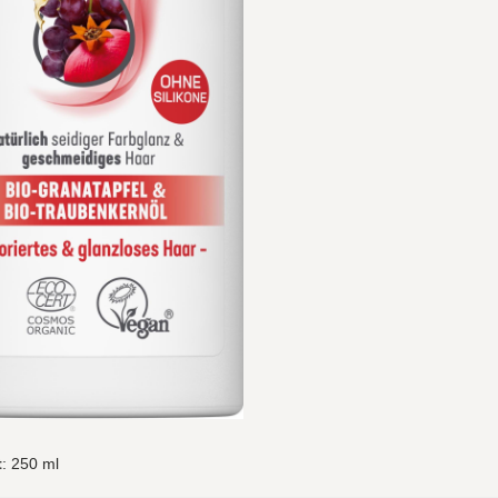
t
: 250 ml