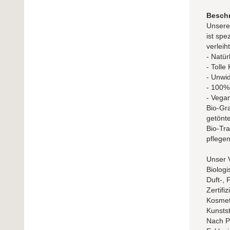
Besch
Unsere 
ist spe
verleih
- Natür
- Tolle
- Unwid
- 100% 
- Vega
Bio-Gra
getönte
Bio-Tra
pflege
Unser 
Biologi
Duft-,
Zertif
Kosmeti
Kunstst
Nach PE