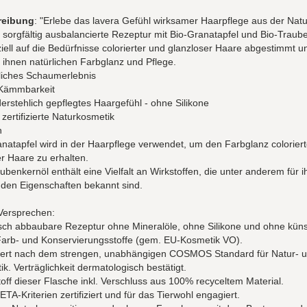
reibung
: "Erlebe das lavera Gefühl wirksamer Haarpflege aus der Natu
sorgfältig ausbalancierte Rezeptur mit Bio-Granatapfel und Bio-Traub
ziell auf die Bedürfnisse colorierter und glanzloser Haare abgestimmt u
t ihnen natürlichen Farbglanz und Pflege.
liches Schaumerlebnis
 Kämmbarkeit
erstehlich gepflegtes Haargefühl - ohne Silikone
zertifizierte Naturkosmetik
n
natapfel wird in der Haarpflege verwendet, um den Farbglanz coloriert
r Haare zu erhalten.
ubenkernöl enthält eine Vielfalt an Wirkstoffen, die unter anderem für i
nden Eigenschaften bekannt sind.
Versprechen:
sch abbaubare Rezeptur ohne Mineralöle, ohne Silikone und ohne küns
 Farb- und Konservierungsstoffe (gem. EU-Kosmetik VO).
iziert nach dem strengen, unabhängigen COSMOS Standard für Natur- u
k. Verträglichkeit dermatologisch bestätigt.
off dieser Flasche inkl. Verschluss aus 100% recyceltem Material.
TA-Kriterien zertifiziert und für das Tierwohl engagiert.