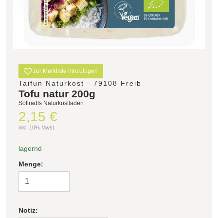
Filter zurücksetzen
zur Merkliste hinzufügen
Taifun Naturkost - 79108 Freib
Tofu natur 200g
Söllradls Naturkostladen
2,15 €
inkl. 10% Mwst.
lagernd
Menge:
Notiz: