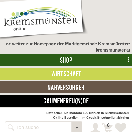
>> weiter zur Homepage der Marktgemeinde Kremsmünster:
kremsmünster.at
SHOP
WIRTSCHAFT
NAHVERSORGER
GAUMENFREU(N)DE
NAHVERSORGER
Entdecken Sie mehrere 100 Marken in Kremsmünster!
Online Bestellen - im Geschäft schneller abholen
>> Bauernmarkt <<
Detail
0
Alle Webseiten
Bäckerei Zöhrmühle
Detail