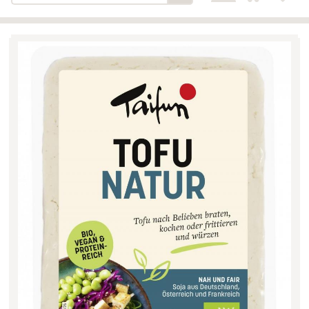
Bäckerei-Konditorei-Café
Detail
Schlair
Biohof Öllinger
Detail
Fleischerei Hüthmayr
Detail
Hofladen Hoffelner
Detail
Kuglbauer - Familie Bischof
Detail
La Toscana Anita Wolf e.U.
Detail
Söllradls Naturkostladen
Detail
Stiftsgärtnerei
Detail
Weinkellerei Stift
Detail
Kremsmünster
Wildkraut
Detail
KATEGORIE