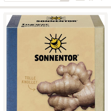
Bäckerei-Konditorei-Café
Detail
Schlair
Biohof Öllinger
Detail
Fleischerei Hüthmayr
Detail
Hofladen Hoffelner
Detail
Kuglbauer - Familie Bischof
Detail
La Toscana Anita Wolf e.U.
Detail
Söllradls Naturkostladen
Detail
Stiftsgärtnerei
Detail
Weinkellerei Stift
Detail
Kremsmünster
Wildkraut
Detail
KATEGORIE