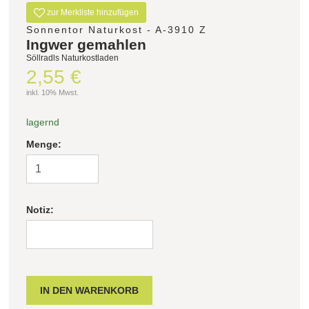
zur Merkliste hinzufügen
Sonnentor Naturkost - A-3910 Z
Ingwer gemahlen
Söllradls Naturkostladen
2,55 €
inkl. 10% Mwst.
lagernd
Menge:
Notiz: