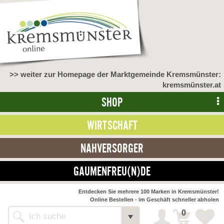
>> weiter zur Homepage der Marktgemeinde Kremsmünster:
kremsmünster.at
SHOP
WIRTSCHAFT
NAHVERSORGER
GAUMENFREU(N)DE
NAHVERSORGER
Entdecken Sie mehrere 100 Marken in Kremsmünster!
Online Bestellen - im Geschäft schneller abholen
>> Bauernmarkt <<
Detail
0
Alle Webseiten
Bäckerei Zöhrmühle
Detail