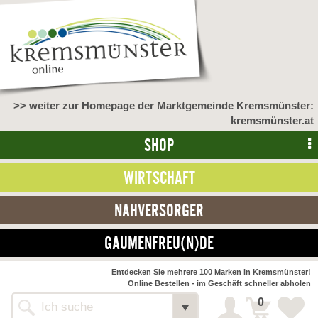
>> weiter zur Homepage der Marktgemeinde Kremsmünster:
kremsmünster.at
SHOP
WIRTSCHAFT
NAHVERSORGER
GAUMENFREU(N)DE
NAHVERSORGER
Entdecken Sie mehrere 100 Marken in Kremsmünster!
Online Bestellen - im Geschäft schneller abholen
>> Bauernmarkt <<
Detail
0
Alle Webseiten
Bäckerei Zöhrmühle
Detail