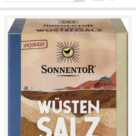
Bäckerei-Konditorei-Café
Detail
Schlair
Biohof Öllinger
Detail
Fleischerei Hüthmayr
Detail
Hofladen Hoffelner
Detail
Kuglbauer - Familie Bischof
Detail
La Toscana Anita Wolf e.U.
Detail
Söllradls Naturkostladen
Detail
Stiftsgärtnerei
Detail
Weinkellerei Stift
Detail
Kremsmünster
Wildkraut
Detail
KATEGORIE