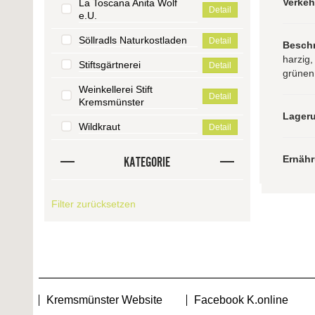
Verke
La Toscana Anita Wolf
Detail
e.U.
Söllradls Naturkostladen
Detail
Besch
harzig,
Stiftsgärtnerei
Detail
grünen
Weinkellerei Stift
Detail
Kremsmünster
Lager
Wildkraut
Detail
Ernäh
KATEGORIE
Filter zurücksetzen
Kremsmünster Website
Facebook K.online