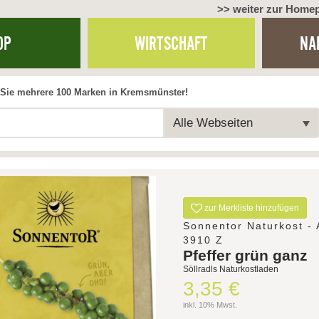
>> weiter zur Home
OP
WIRTSCHAFT
NA
Sie mehrere 100 Marken in Kremsmünster!
Alle Webseiten
zur Merkliste hinzufügen
Sonnentor Naturkost - 
3910 Z
Pfeffer grün ganz
Söllradls Naturkostladen
3,35 €
inkl. 10% Mwst.