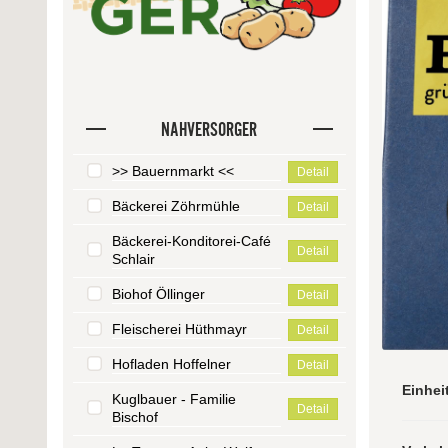
NAHVERSORGER
>> Bauernmarkt <<
Detail
Bäckerei Zöhrmühle
Detail
Bäckerei-Konditorei-Café
Detail
Schlair
Biohof Öllinger
Detail
Fleischerei Hüthmayr
Detail
Hofladen Hoffelner
Detail
Einhei
Kuglbauer - Familie
Detail
Bischof