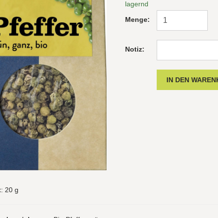
lagernd
Menge:
Notiz:
t
: 20 g