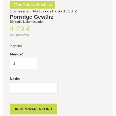
zur Merkliste hinzufügen
Sonnentor Naturkost - A-3910 Z
Porridge Gewürz
Söllradls Naturkostladen
4,29 €
inkl. 10% Mwst.
lagernd
Menge:
Notiz: