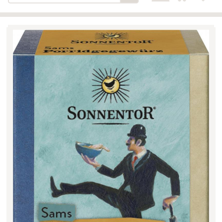
Bäckerei-Konditorei-Café
Detail
Schlair
Biohof Öllinger
Detail
Fleischerei Hüthmayr
Detail
Hofladen Hoffelner
Detail
Kuglbauer - Familie Bischof
Detail
La Toscana Anita Wolf e.U.
Detail
Söllradls Naturkostladen
Detail
Stiftsgärtnerei
Detail
Weinkellerei Stift
Detail
Kremsmünster
Wildkraut
Detail
KATEGORIE