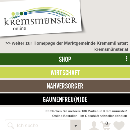
>> weiter zur Homepage der Marktgemeinde Kremsmünster:
kremsmünster.at
SHOP
WIRTSCHAFT
NAHVERSORGER
GAUMENFREU(N)DE
NAHVERSORGER
Entdecken Sie mehrere 100 Marken in Kremsmünster!
Online Bestellen - im Geschäft schneller abholen
>> Bauernmarkt <<
Detail
0
Alle Webseiten
Bäckerei Zöhrmühle
Detail