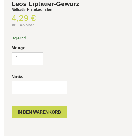
Leos Liptauer-Gewürz
Söllradls Naturkostladen
4,29 €
inkl. 10% Mwst.
lagernd
Menge:
Notiz: