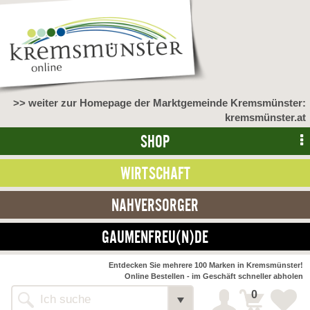
>> weiter zur Homepage der Marktgemeinde Kremsmünster:
kremsmünster.at
SHOP
WIRTSCHAFT
NAHVERSORGER
GAUMENFREU(N)DE
NAHVERSORGER
Entdecken Sie mehrere 100 Marken in Kremsmünster!
Online Bestellen - im Geschäft schneller abholen
>> Bauernmarkt <<
Detail
0
Alle Webseiten
Bäckerei Zöhrmühle
Detail