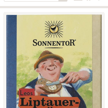
Bäckerei-Konditorei-Café
Detail
Schlair
Biohof Öllinger
Detail
Fleischerei Hüthmayr
Detail
Hofladen Hoffelner
Detail
Kuglbauer - Familie Bischof
Detail
La Toscana Anita Wolf e.U.
Detail
Söllradls Naturkostladen
Detail
Stiftsgärtnerei
Detail
Weinkellerei Stift
Detail
Kremsmünster
Wildkraut
Detail
KATEGORIE