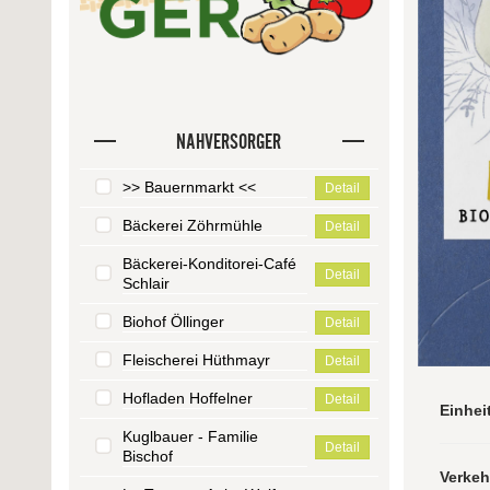
NAHVERSORGER
>> Bauernmarkt <<
Detail
Bäckerei Zöhrmühle
Detail
Bäckerei-Konditorei-Café
Detail
Schlair
Biohof Öllinger
Detail
Fleischerei Hüthmayr
Detail
Hofladen Hoffelner
Detail
Einhei
Kuglbauer - Familie
Detail
Bischof
Verke