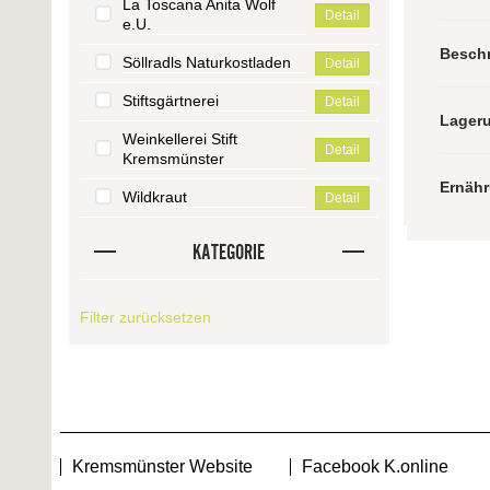
La Toscana Anita Wolf
Detail
e.U.
Besch
Söllradls Naturkostladen
Detail
Stiftsgärtnerei
Detail
Lager
Weinkellerei Stift
Detail
Kremsmünster
Ernäh
Wildkraut
Detail
KATEGORIE
Filter zurücksetzen
Kremsmünster Website
Facebook K.online