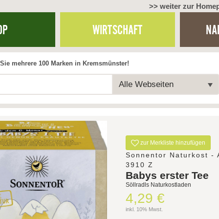
>> weiter zur Home
OP
WIRTSCHAFT
NA
Sie mehrere 100 Marken in Kremsmünster!
Alle Webseiten
zur Merkliste hinzufügen
Sonnentor Naturkost - 
3910 Z
Babys erster Tee
Söllradls Naturkostladen
4,29 €
inkl. 10% Mwst.