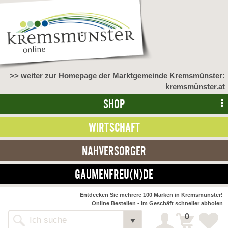
>> weiter zur Homepage der Marktgemeinde Kremsmünster:
kremsmünster.at
SHOP
WIRTSCHAFT
NAHVERSORGER
GAUMENFREU(N)DE
NAHVERSORGER
Entdecken Sie mehrere 100 Marken in Kremsmünster!
Online Bestellen - im Geschäft schneller abholen
>> Bauernmarkt <<
Detail
0
Alle Webseiten
Bäckerei Zöhrmühle
Detail