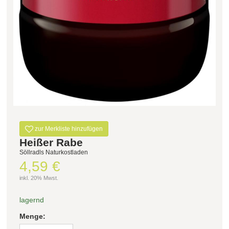
zur Merkliste hinzufügen
Heißer Rabe
Söllradls Naturkostladen
4,59 €
inkl. 20% Mwst.
lagernd
Menge: