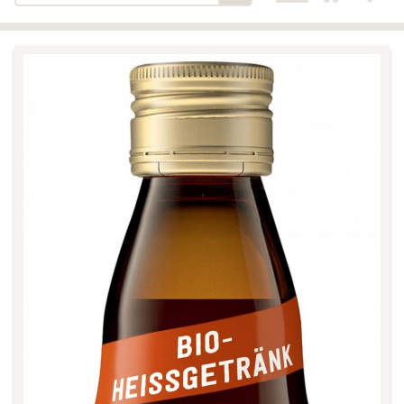
Bäckerei-Konditorei-Café
Detail
Schlair
Biohof Öllinger
Detail
Fleischerei Hüthmayr
Detail
Hofladen Hoffelner
Detail
Kuglbauer - Familie Bischof
Detail
La Toscana Anita Wolf e.U.
Detail
Söllradls Naturkostladen
Detail
Stiftsgärtnerei
Detail
Weinkellerei Stift
Detail
Kremsmünster
Wildkraut
Detail
KATEGORIE