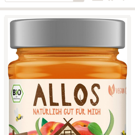
Bäckerei-Konditorei-Café
Detail
Schlair
Biohof Öllinger
Detail
Fleischerei Hüthmayr
Detail
Hofladen Hoffelner
Detail
Kuglbauer - Familie Bischof
Detail
La Toscana Anita Wolf e.U.
Detail
Söllradls Naturkostladen
Detail
Stiftsgärtnerei
Detail
Weinkellerei Stift
Detail
Kremsmünster
Wildkraut
Detail
KATEGORIE