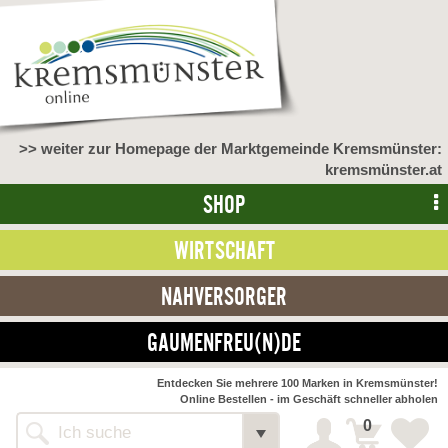
>> weiter zur Homepage der Marktgemeinde Kremsmünster:
kremsmünster.at
SHOP
WIRTSCHAFT
NAHVERSORGER
GAUMENFREU(N)DE
NAHVERSORGER
Entdecken Sie mehrere 100 Marken in Kremsmünster!
Online Bestellen - im Geschäft schneller abholen
>> Bauernmarkt <<
Detail
0
Alle Webseiten
Bäckerei Zöhrmühle
Detail