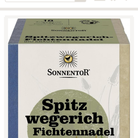
Bäckerei-Konditorei-Café
Detail
Schlair
Biohof Öllinger
Detail
Fleischerei Hüthmayr
Detail
Hofladen Hoffelner
Detail
Kuglbauer - Familie Bischof
Detail
La Toscana Anita Wolf e.U.
Detail
Söllradls Naturkostladen
Detail
Stiftsgärtnerei
Detail
Weinkellerei Stift
Detail
Kremsmünster
Wildkraut
Detail
KATEGORIE