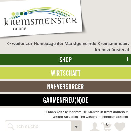
>> weiter zur Homepage der Marktgemeinde Kremsmünster:
kremsmünster.at
SHOP
WIRTSCHAFT
NAHVERSORGER
GAUMENFREU(N)DE
NAHVERSORGER
Entdecken Sie mehrere 100 Marken in Kremsmünster!
Online Bestellen - im Geschäft schneller abholen
>> Bauernmarkt <<
Detail
0
Alle Webseiten
Bäckerei Zöhrmühle
Detail