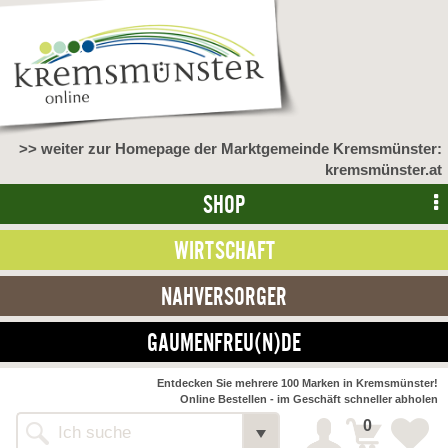
>> weiter zur Homepage der Marktgemeinde Kremsmünster:
kremsmünster.at
SHOP
WIRTSCHAFT
NAHVERSORGER
GAUMENFREU(N)DE
NAHVERSORGER
Entdecken Sie mehrere 100 Marken in Kremsmünster!
Online Bestellen - im Geschäft schneller abholen
>> Bauernmarkt <<
Detail
0
Alle Webseiten
Bäckerei Zöhrmühle
Detail