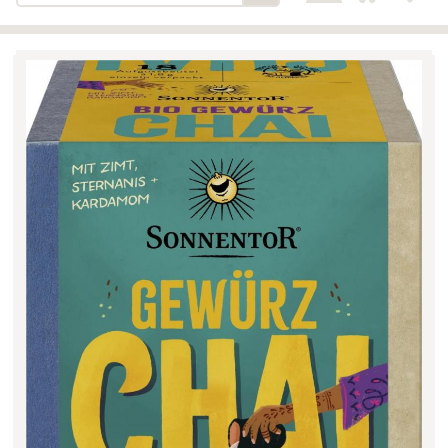
Bäckerei-Konditorei-Café
Detail
Schlair
Biohof Öllinger
Detail
Fleischerei Hüthmayr
Detail
Hofladen Hoffelner
Detail
Kuglbauer - Familie Bischof
Detail
La Toscana Anita Wolf e.U.
Detail
Söllradls Naturkostladen
Detail
Stiftsgärtnerei
Detail
Weinkellerei Stift
Detail
Kremsmünster
Wildkraut
Detail
KATEGORIE