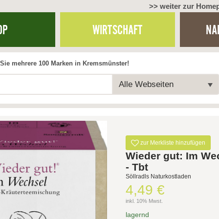
>> weiter zur Home
OP
WIRTSCHAFT
NA
Sie mehrere 100 Marken in Kremsmünster!
Alle Webseiten
zur Merkliste hinzufügen
Wieder gut: Im We
- Tbt
Söllradls Naturkostladen
4,49 €
inkl. 10% Mwst.
lagernd