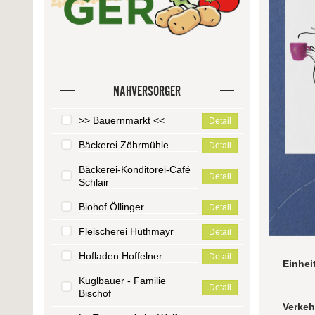
NAHVERSORGER
>> Bauernmarkt <<
Detail
Bäckerei Zöhrmühle
Detail
Bäckerei-Konditorei-Café
Detail
Schlair
Biohof Öllinger
Detail
Fleischerei Hüthmayr
Detail
Hofladen Hoffelner
Detail
Einhei
Kuglbauer - Familie
Detail
Bischof
Verke