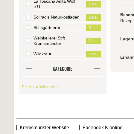
La Toscana Anita Wolf
Detail
e.U.
Besch
Söllradls Naturkostladen
Detail
Rezept
Stiftsgärtnerei
Detail
Weinkellerei Stift
Lager
Detail
Kremsmünster
Wildkraut
Detail
Ernäh
KATEGORIE
Filter zurücksetzen
Kremsmünster Website
Facebook K.online