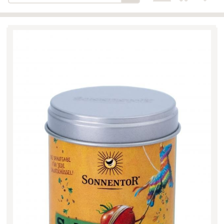
Bäckerei-Konditorei-Café
Detail
Schlair
Biohof Öllinger
Detail
Fleischerei Hüthmayr
Detail
Hofladen Hoffelner
Detail
Kuglbauer - Familie Bischof
Detail
La Toscana Anita Wolf e.U.
Detail
Söllradls Naturkostladen
Detail
Stiftsgärtnerei
Detail
Weinkellerei Stift
Detail
Kremsmünster
Wildkraut
Detail
KATEGORIE