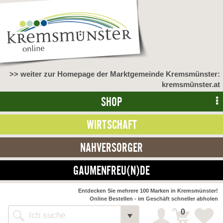
>> weiter zur Homepage der Marktgemeinde Kremsmünster:
kremsmünster.at
SHOP
WIRTSCHAFT
NAHVERSORGER
GAUMENFREU(N)DE
NAHVERSORGER
Entdecken Sie mehrere 100 Marken in Kremsmünster!
Online Bestellen - im Geschäft schneller abholen
>> Bauernmarkt <<
Detail
0
Alle Webseiten
Bäckerei Zöhrmühle
Detail