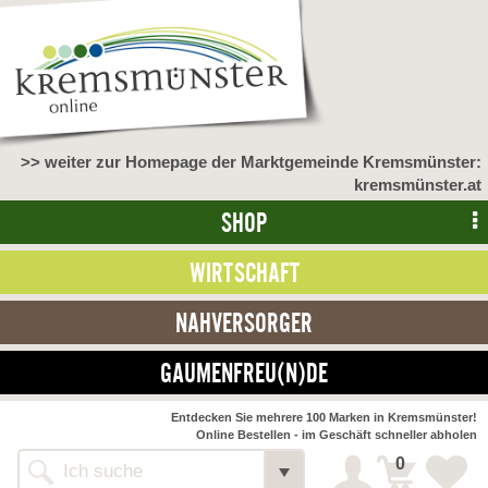
>> weiter zur Homepage der Marktgemeinde Kremsmünster:
kremsmünster.at
SHOP
WIRTSCHAFT
NAHVERSORGER
GAUMENFREU(N)DE
NAHVERSORGER
Entdecken Sie mehrere 100 Marken in Kremsmünster!
Online Bestellen - im Geschäft schneller abholen
>> Bauernmarkt <<
Detail
0
Alle Webseiten
Bäckerei Zöhrmühle
Detail