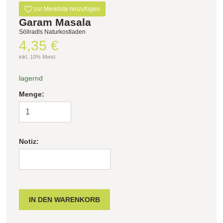
zur Merkliste hinzufügen
Garam Masala
Söllradls Naturkostladen
4,35 €
inkl. 10% Mwst.
lagernd
Menge:
Notiz: