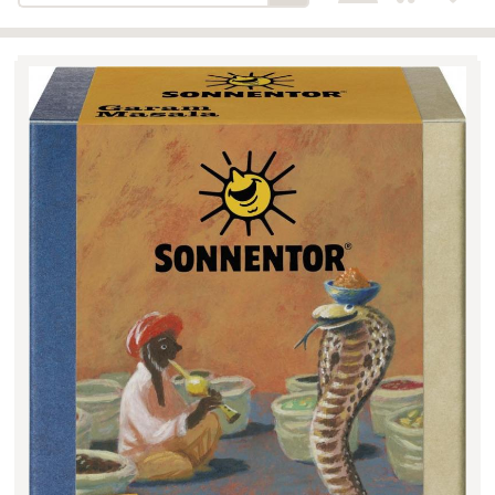
Bäckerei-Konditorei-Café
Detail
Schlair
Biohof Öllinger
Detail
Fleischerei Hüthmayr
Detail
Hofladen Hoffelner
Detail
Kuglbauer - Familie Bischof
Detail
La Toscana Anita Wolf e.U.
Detail
Söllradls Naturkostladen
Detail
Stiftsgärtnerei
Detail
Weinkellerei Stift
Detail
Kremsmünster
Wildkraut
Detail
KATEGORIE