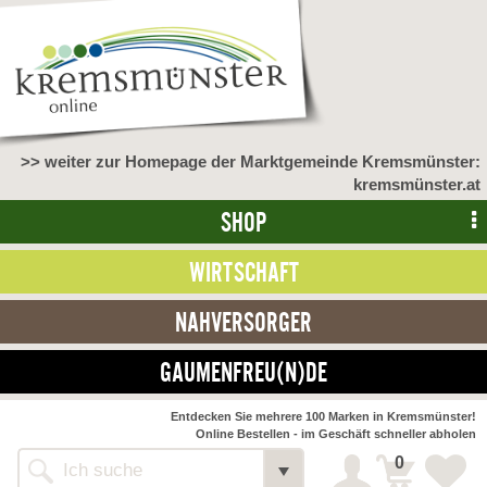
>> weiter zur Homepage der Marktgemeinde Kremsmünster:
kremsmünster.at
SHOP
WIRTSCHAFT
NAHVERSORGER
GAUMENFREU(N)DE
NAHVERSORGER
Entdecken Sie mehrere 100 Marken in Kremsmünster!
Online Bestellen - im Geschäft schneller abholen
>> Bauernmarkt <<
Detail
0
Alle Webseiten
Bäckerei Zöhrmühle
Detail