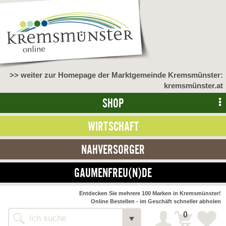
>> weiter zur Homepage der Marktgemeinde Kremsmünster:
kremsmünster.at
SHOP
WIRTSCHAFT
NAHVERSORGER
GAUMENFREU(N)DE
NAHVERSORGER
Entdecken Sie mehrere 100 Marken in Kremsmünster!
Online Bestellen - im Geschäft schneller abholen
>> Bauernmarkt <<
Detail
0
Alle Webseiten
Bäckerei Zöhrmühle
Detail