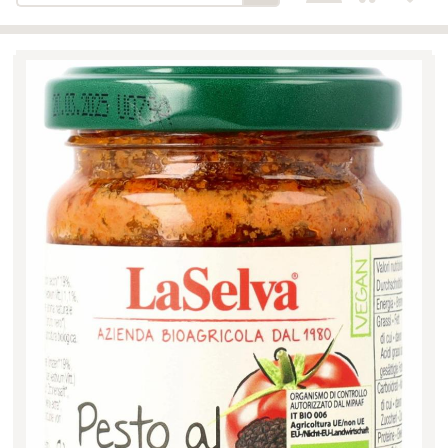
Bäckerei-Konditorei-Café
Detail
Schlair
Biohof Öllinger
Detail
Fleischerei Hüthmayr
Detail
Hofladen Hoffelner
Detail
Kuglbauer - Familie Bischof
Detail
La Toscana Anita Wolf e.U.
Detail
Söllradls Naturkostladen
Detail
Stiftsgärtnerei
Detail
Weinkellerei Stift
Detail
Kremsmünster
Wildkraut
Detail
KATEGORIE