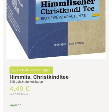
Filter zurücksetzen
zur Merkliste hinzufügen
Himmlis, Christkindltee
Söllradls Naturkostladen
4,49 €
inkl. 10% Mwst.
lagernd