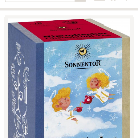
Bäckerei-Konditorei-Café
Detail
Schlair
Biohof Öllinger
Detail
Fleischerei Hüthmayr
Detail
Hofladen Hoffelner
Detail
Kuglbauer - Familie Bischof
Detail
La Toscana Anita Wolf e.U.
Detail
Söllradls Naturkostladen
Detail
Stiftsgärtnerei
Detail
Weinkellerei Stift
Detail
Kremsmünster
Wildkraut
Detail
KATEGORIE