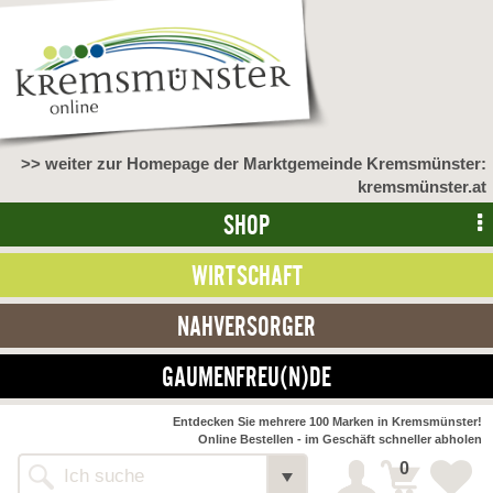
>> weiter zur Homepage der Marktgemeinde Kremsmünster:
kremsmünster.at
SHOP
WIRTSCHAFT
NAHVERSORGER
GAUMENFREU(N)DE
NAHVERSORGER
Entdecken Sie mehrere 100 Marken in Kremsmünster!
Online Bestellen - im Geschäft schneller abholen
>> Bauernmarkt <<
Detail
0
Alle Webseiten
Bäckerei Zöhrmühle
Detail