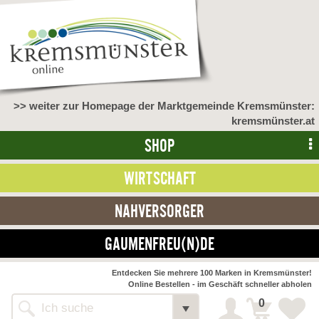
>> weiter zur Homepage der Marktgemeinde Kremsmünster:
kremsmünster.at
SHOP
WIRTSCHAFT
NAHVERSORGER
GAUMENFREU(N)DE
NAHVERSORGER
Entdecken Sie mehrere 100 Marken in Kremsmünster!
Online Bestellen - im Geschäft schneller abholen
>> Bauernmarkt <<
Detail
0
Alle Webseiten
Bäckerei Zöhrmühle
Detail