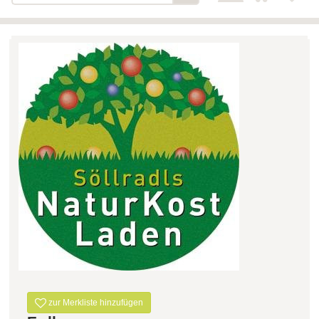
Bäckerei-Konditorei-Café
Detail
Schlair
Biohof Öllinger
Detail
Fleischerei Hüthmayr
Detail
Hofladen Hoffelner
Detail
Kuglbauer - Familie Bischof
Detail
La Toscana Anita Wolf e.U.
Detail
Söllradls Naturkostladen
Detail
Stiftsgärtnerei
Detail
Weinkellerei Stift
Detail
Kremsmünster
Wildkraut
Detail
zur Merkliste hinzufügen
KATEGORIE