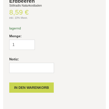
Erdbeeren
Söllradls Naturkostladen
8,59 €
Filter zurücksetzen
inkl. 10% Mwst.
lagernd
Menge:
Notiz: