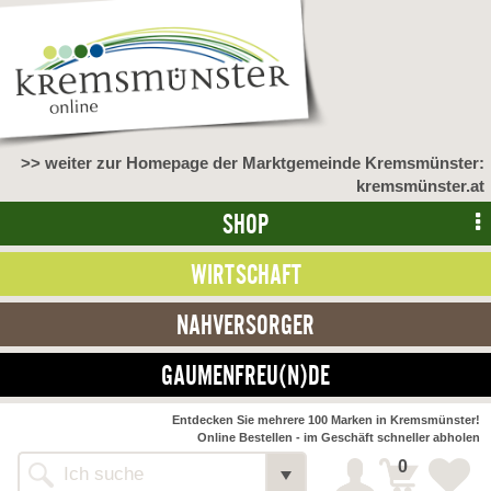
>> weiter zur Homepage der Marktgemeinde Kremsmünster:
kremsmünster.at
SHOP
WIRTSCHAFT
NAHVERSORGER
GAUMENFREU(N)DE
NAHVERSORGER
Entdecken Sie mehrere 100 Marken in Kremsmünster!
Online Bestellen - im Geschäft schneller abholen
>> Bauernmarkt <<
Detail
0
Alle Webseiten
Bäckerei Zöhrmühle
Detail