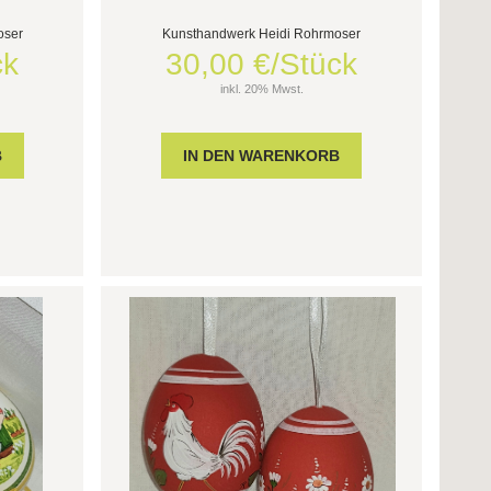
oser
Kunsthandwerk Heidi Rohrmoser
ck
30,00 €/Stück
inkl. 20% Mwst.