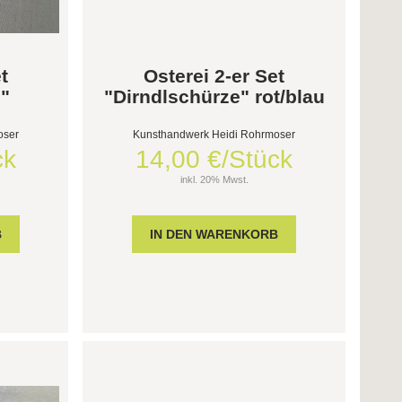
t
Osterei 2-er Set
e"
"Dirndlschürze" rot/blau
oser
Kunsthandwerk Heidi Rohrmoser
ck
14,00 €/Stück
inkl. 20% Mwst.