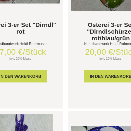
ei 3-er Set "Dirndl"
Osterei 3-er Se
rot
"Dirndlschürz
rot/blau/grün
sthandwerk Heidi Rohrmoser
Kunsthandwerk Heidi Rohrm
7,00 €/Stück
20,00 €/Stü
inkl. 20% Mwst.
inkl. 20% Mwst.