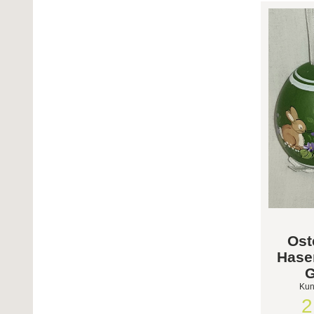
Ost
Hase
G
Kun
2