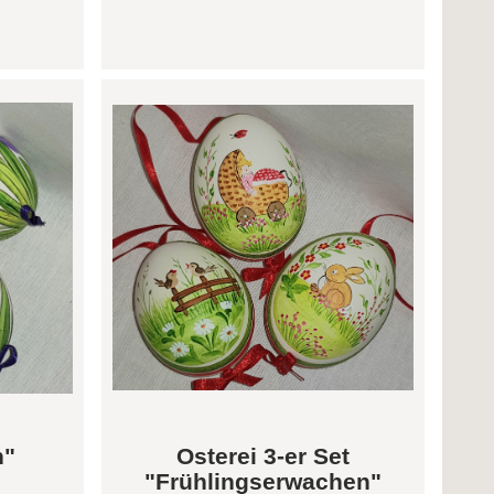
n"
Osterei 3-er Set
"Frühlingserwachen"