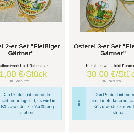
i 2-er Set "Fleißiger
Osterei 3-er Set "Fl
Gärtner"
Gärtner"
sthandwerk Heidi Rohrmoser
Kunsthandwerk Heidi Rohrm
1,00 €/Stück
30,00 €/Stü
inkl. 20% Mwst.
inkl. 20% Mwst.
Das Produkt ist momentan
Das Produkt ist mo
nicht mehr lagernd, es wird in
nicht mehr lagernd, es
Kürze wieder zur Verfügung
Kürze wieder zur Ver
stehen.
stehen.