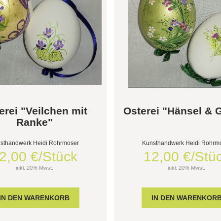
erei "Veilchen mit
Osterei "Hänsel & G
Ranke"
sthandwerk Heidi Rohrmoser
Kunsthandwerk Heidi Rohrm
2,00 €/Stück
12,00 €/Stü
inkl. 20% Mwst.
inkl. 20% Mwst.