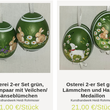
erei 2-er Set grün,
Osterei 2-er Set g
npaar mit Veilchen/
Lämmchen und Ha
änseblümchen
Medaillon
sthandwerk Heidi Rohrmoser
Kunsthandwerk Heidi Rohrm
1,00 €/Stück
21,00 €/Stü