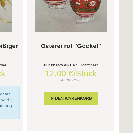
eißiger
Osterei rot "Gockel"
oser
Kunsthandwerk Heidi Rohrmoser
ck
12,00 €/Stück
inkl. 20% Mwst.
mentan
 wird in
fügung