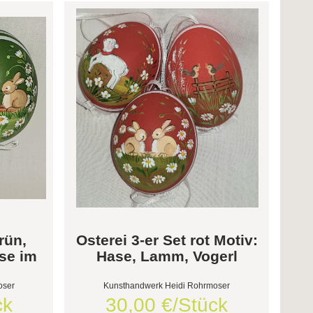
rün,
Osterei 3-er Set rot Motiv:
se im
Hase, Lamm, Vogerl
oser
Kunsthandwerk Heidi Rohrmoser
ck
30,00 €/Stück