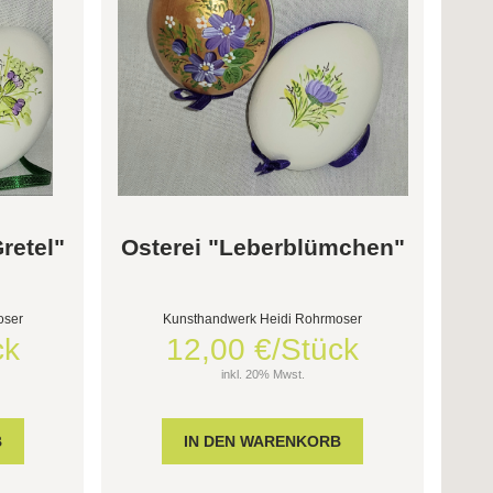
retel"
Osterei "Leberblümchen"
oser
Kunsthandwerk Heidi Rohrmoser
ck
12,00 €/Stück
inkl. 20% Mwst.