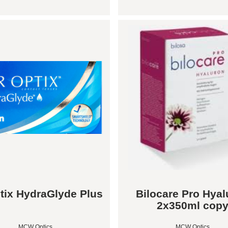
ptix HydraGlyde Plus
Bilocare Pro Hyal
2x350ml cop
MCW Optics
MCW Optics