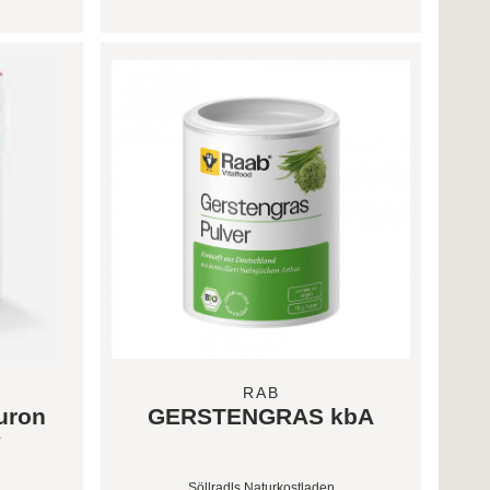
RAB
uron
GERSTENGRAS kbA
y
Söllradls Naturkostladen