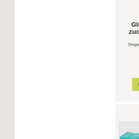
Gl
zuc
Droge