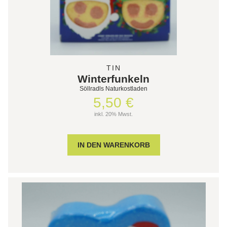
TIN
Winterfunkeln
Söllradls Naturkostladen
5,50 €
inkl. 20% Mwst.