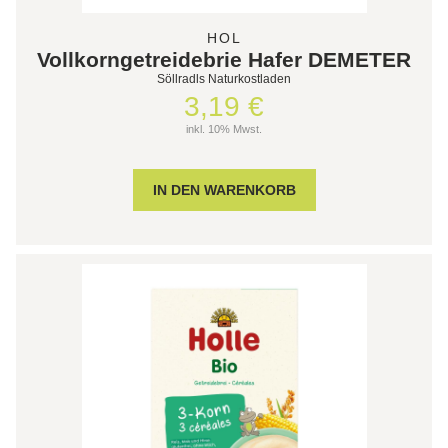
HOL
Vollkorngetreidebrie Hafer DEMETER
Söllradls Naturkostladen
3,19 €
inkl. 10% Mwst.