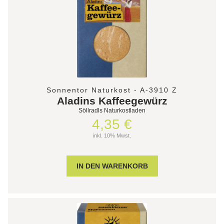
Sonnentor Naturkost - A-3910 Z
Aladins Kaffeegewürz
Söllradls Naturkostladen
4,35 €
inkl. 10% Mwst.