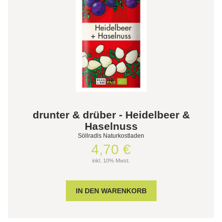
drunter & drüber - Heidelbeer &
Haselnuss
Söllradls Naturkostladen
4,70 €
inkl. 10% Mwst.