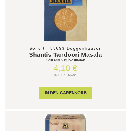
Sonett - 88693 Deggenhausen
Shantis Tandoori Masala
Söllradls Naturkostladen
4,10 €
inkl. 10% Mwst.