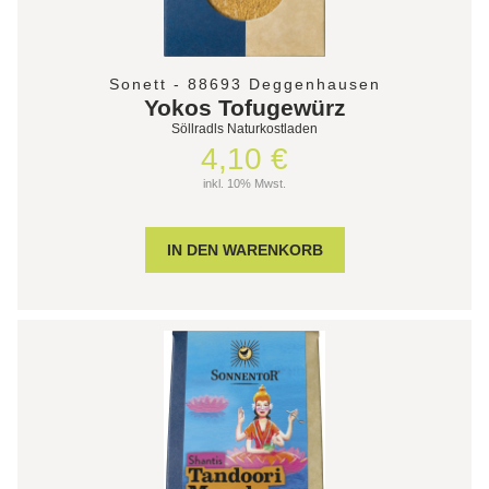
Sonett - 88693 Deggenhausen
Yokos Tofugewürz
Söllradls Naturkostladen
4,10 €
inkl. 10% Mwst.