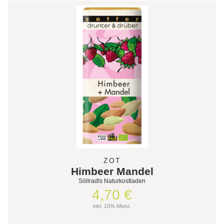
ZOT
Himbeer Mandel
Söllradls Naturkostladen
4,70 €
inkl. 10% Mwst.