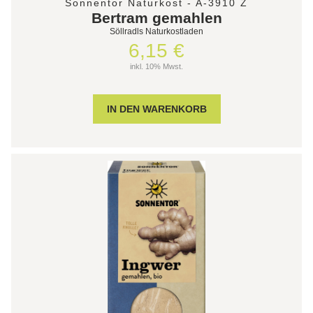
Sonnentor Naturkost - A-3910 Z
Bertram gemahlen
Söllradls Naturkostladen
6,15 €
inkl. 10% Mwst.