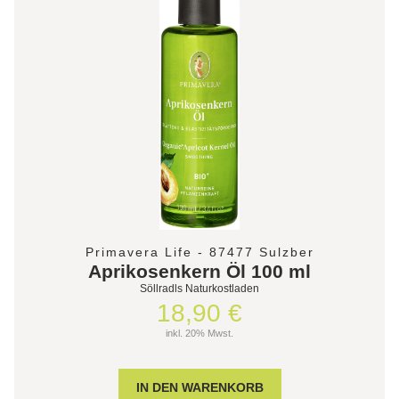
Primavera Life - 87477 Sulzber
Aprikosenkern Öl 100 ml
Söllradls Naturkostladen
18,90 €
inkl. 20% Mwst.