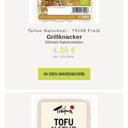
Taifun Naturkost - 79108 Freib
Grillknacker
Söllradls Naturkostladen
4,39 €
inkl. 10% Mwst.