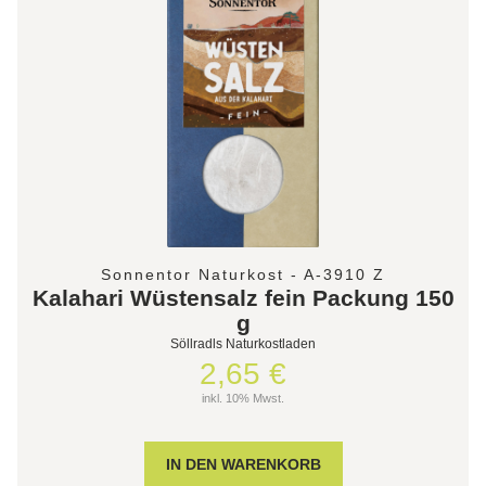
Sonnentor Naturkost - A-3910 Z
Kalahari Wüstensalz fein Packung 150
g
Söllradls Naturkostladen
2,65 €
inkl. 10% Mwst.