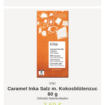
VNI
Caramel Inka Salz m. Kokosblütenzuc
80 g
Söllradls Naturkostladen
3,69 €