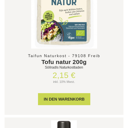
Taifun Naturkost - 79108 Freib
Tofu natur 200g
Söllradls Naturkostladen
2,15 €
inkl. 10% Mwst.