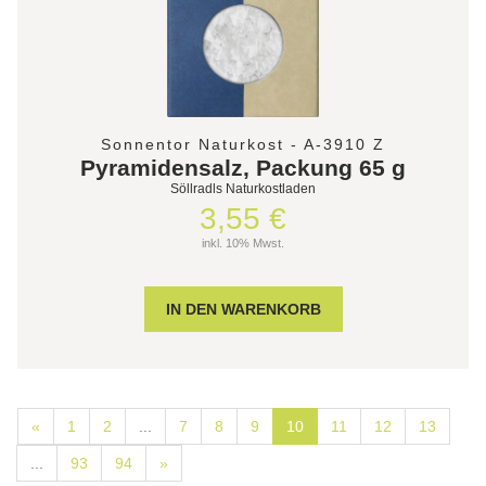
Sonnentor Naturkost - A-3910 Z
Pyramidensalz, Packung 65 g
Söllradls Naturkostladen
3,55 €
inkl. 10% Mwst.
«
1
2
...
7
8
9
10
11
12
13
...
93
94
»