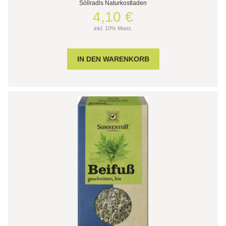
Söllradls Naturkostladen
4,10 €
inkl. 10% Mwst.