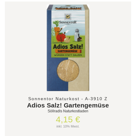
Sonnentor Naturkost - A-3910 Z
Adios Salz! Gartengemüse
Söllradls Naturkostladen
4,15 €
inkl. 10% Mwst.