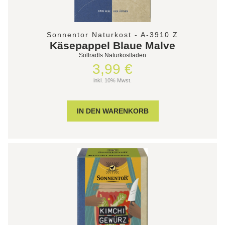
Sonnentor Naturkost - A-3910 Z
Käsepappel Blaue Malve
Söllradls Naturkostladen
3,99 €
inkl. 10% Mwst.