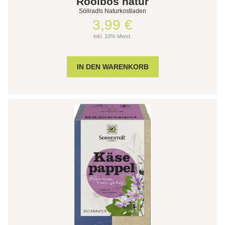
Rooibos natur
Söllradls Naturkostladen
3,99 €
inkl. 10% Mwst.