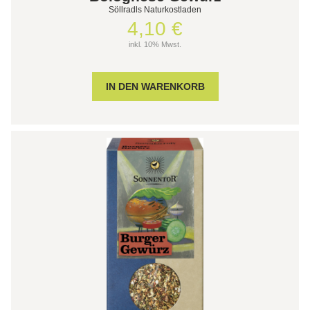
Söllradls Naturkostladen
4,10 €
inkl. 10% Mwst.