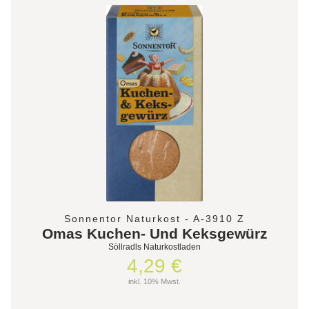
Sonnentor Naturkost - A-3910 Z
Omas Kuchen- Und Keksgewürz
Söllradls Naturkostladen
4,29 €
inkl. 10% Mwst.