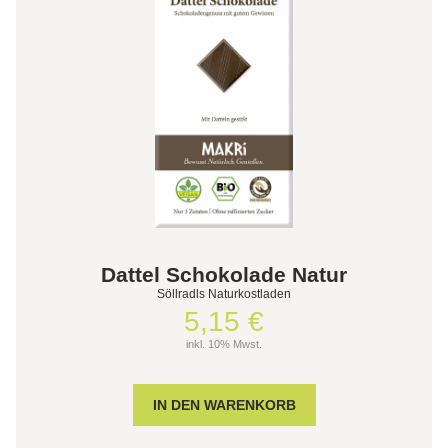
Dattel Schokolade Natur
Söllradls Naturkostladen
5,15 €
inkl. 10% Mwst.