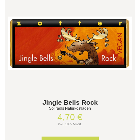
Jingle Bells Rock
Söllradls Naturkostladen
4,70 €
inkl. 10% Mwst.