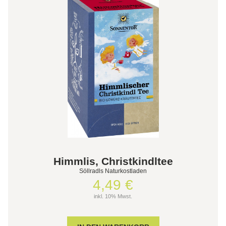
Himmlis, Christkindltee
Söllradls Naturkostladen
4,49 €
inkl. 10% Mwst.