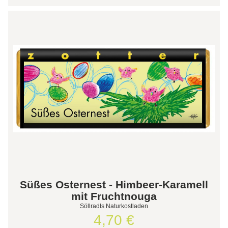
Süßes Osternest - Himbeer-Karamell
mit Fruchtnouga
Söllradls Naturkostladen
4,70 €