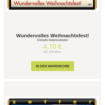
Wundervolles Weihnachtsfest!
Söllradls Naturkostladen
4,70 €
inkl. 10% Mwst.