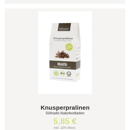
Knusperpralinen
Söllradls Naturkostladen
5,85 €
inkl. 10% Mwst.