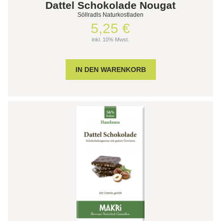
Dattel Schokolade Nougat
Söllradls Naturkostladen
5,25 €
inkl. 10% Mwst.