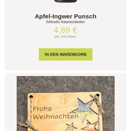
Apfel-Ingwer Punsch
Söllradls Naturkostladen
4,89 €
inkl. 20% Mwst.