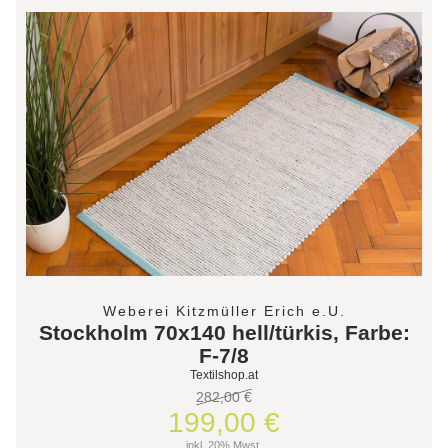
Weberei Kitzmüller Erich e.U.
Stockholm 70x140 hell/türkis, Farbe:
F-7/8
Textilshop.at
282,00 €
199,00 €
inkl. 20% Mwst.