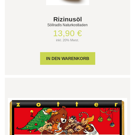
Rizinusöl
Söllradls Naturkostladen
13,90 €
inkl. 20% Mwst.