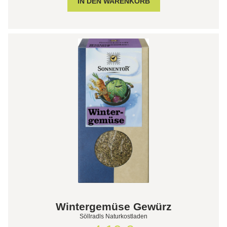
Wintergemüse Gewürz
Söllradls Naturkostladen