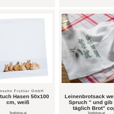
msohn Frottier GmbH
tuch Hasen 50x100
Leinenbrotsack we
cm, weiß
Spruch " und gib
täglich Brot" c
Textilshop.at
Textilshop.at