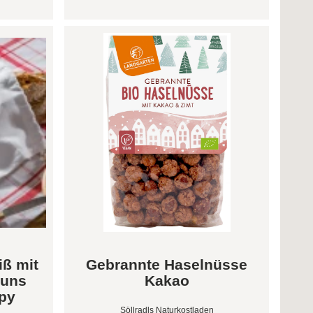
iß mit
Gebrannte Haselnüsse
 uns
Kakao
opy
Söllradls Naturkostladen