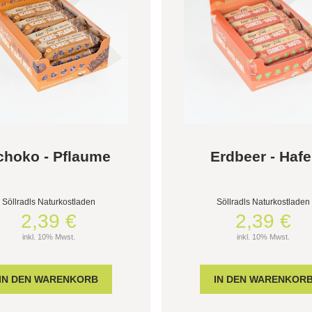
choko - Pflaume
Erdbeer - Hafe
Söllradls Naturkostladen
Söllradls Naturkostladen
2,39 €
2,39 €
inkl. 10% Mwst.
inkl. 10% Mwst.