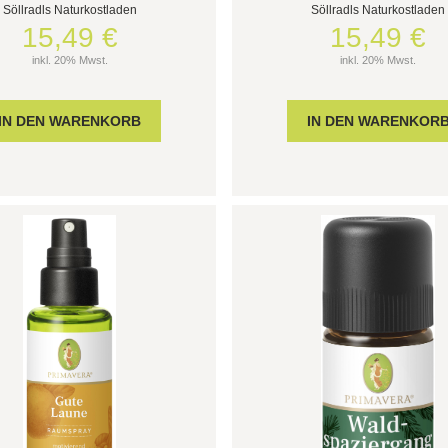
Söllradls Naturkostladen
Söllradls Naturkostladen
15,49 €
15,49 €
inkl. 20% Mwst.
inkl. 20% Mwst.