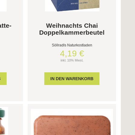
tte-
Weihnachts Chai
Doppelkammerbeutel
Söllradls Naturkostladen
4,19 €
inkl. 10% Mwst.