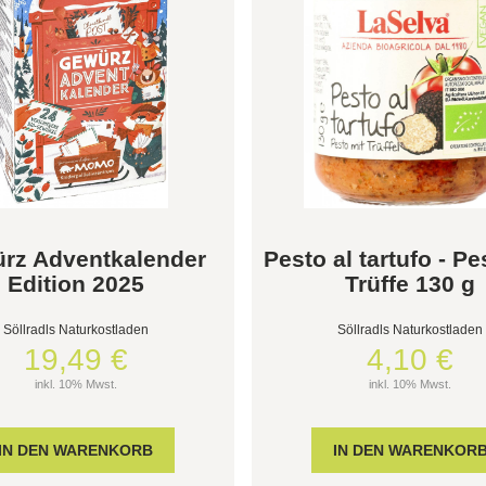
rz Adventkalender
Pesto al tartufo - Pe
Edition 2025
Trüffe 130 g
Söllradls Naturkostladen
Söllradls Naturkostladen
19,49 €
4,10 €
inkl. 10% Mwst.
inkl. 10% Mwst.