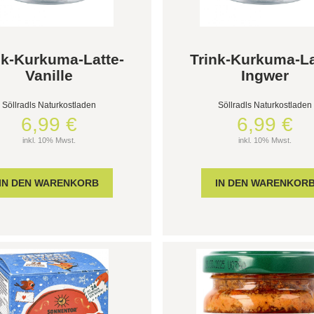
nk-Kurkuma-Latte-
Trink-Kurkuma-La
Vanille
Ingwer
Söllradls Naturkostladen
Söllradls Naturkostladen
6,99 €
6,99 €
inkl. 10% Mwst.
inkl. 10% Mwst.