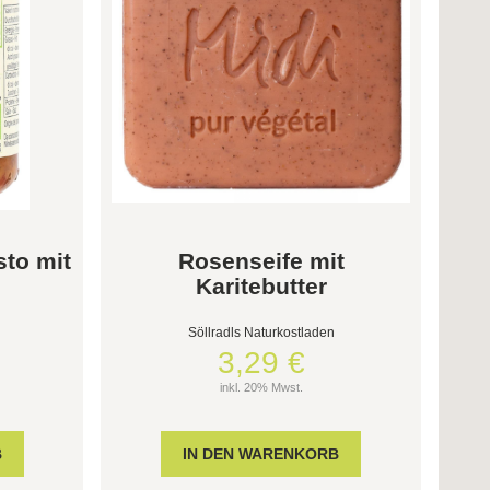
sto mit
Rosenseife mit
Karitebutter
Söllradls Naturkostladen
3,29 €
inkl. 20% Mwst.