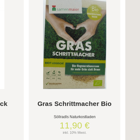
ack
Gras Schrittmacher Bio
Söllradls Naturkostladen
11,90 €
inkl. 10% Mwst.