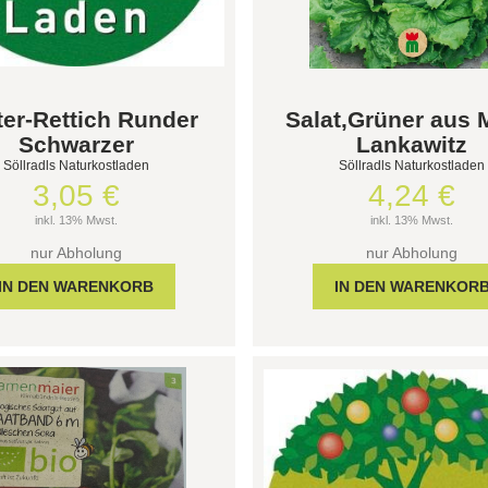
ter-Rettich Runder
Salat,Grüner aus 
Schwarzer
Lankawitz
Söllradls Naturkostladen
Söllradls Naturkostladen
3,05 €
4,24 €
inkl. 13% Mwst.
inkl. 13% Mwst.
nur Abholung
nur Abholung