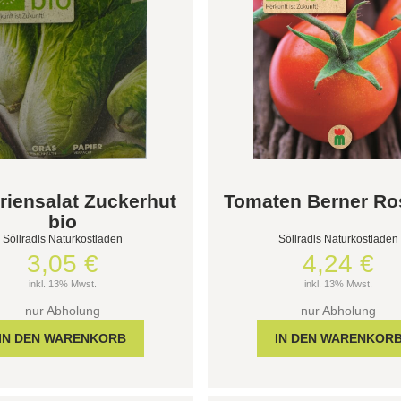
riensalat Zuckerhut
Tomaten Berner Ro
bio
Söllradls Naturkostladen
Söllradls Naturkostladen
3,05 €
4,24 €
inkl. 13% Mwst.
inkl. 13% Mwst.
nur Abholung
nur Abholung