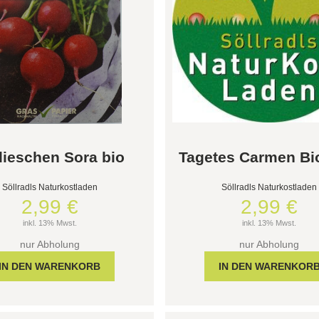
ieschen Sora bio
Tagetes Carmen Bi
Söllradls Naturkostladen
Söllradls Naturkostladen
2,99 €
2,99 €
inkl. 13% Mwst.
inkl. 13% Mwst.
nur Abholung
nur Abholung