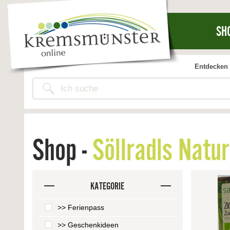
SH
Entdecken 
Shop -
Söllradls Natu
KATEGORIE
>> Ferienpass
>> Geschenkideen