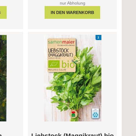
nur Abholung
e
Liebstock (Maggikraut) bio