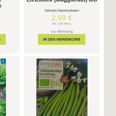
e
Söllradls Naturkostladen
2,99 €
inkl. 13% Mwst.
nur Abholung