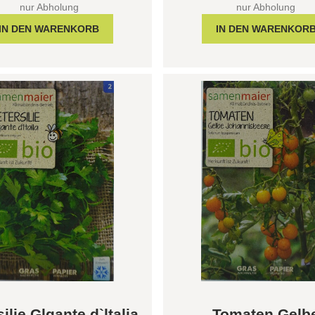
nur Abholung
nur Abholung
ilie Glgante d`ltalia
Tomaten Gelb