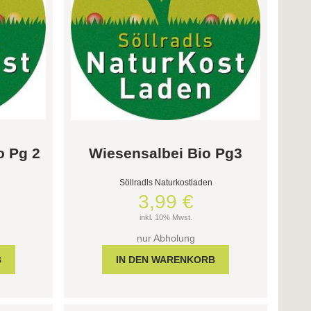
o Pg 2
Wiesensalbei Bio Pg3
Söllradls Naturkostladen
3,99 €
inkl. 10% Mwst.
nur Abholung