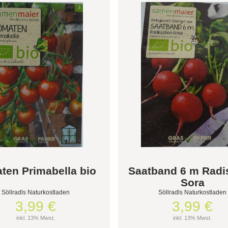
ten Primabella bio
Saatband 6 m Radi
Sora
Söllradls Naturkostladen
Söllradls Naturkostladen
3,99 €
3,99 €
inkl. 13% Mwst.
inkl. 13% Mwst.