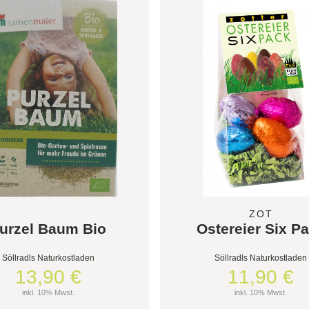
ZOT
urzel Baum Bio
Ostereier Six P
Söllradls Naturkostladen
Söllradls Naturkostladen
13,90 €
11,90 €
inkl. 10% Mwst.
inkl. 10% Mwst.