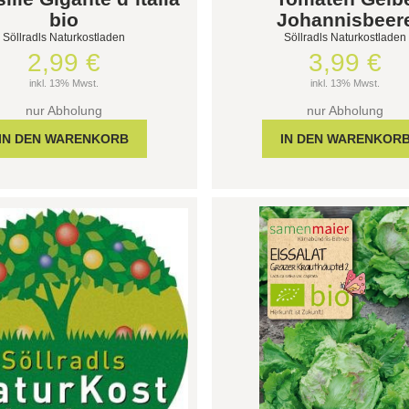
bio
Johannisbeer
Söllradls Naturkostladen
Söllradls Naturkostladen
2,99 €
3,99 €
inkl. 13% Mwst.
inkl. 13% Mwst.
nur Abholung
nur Abholung