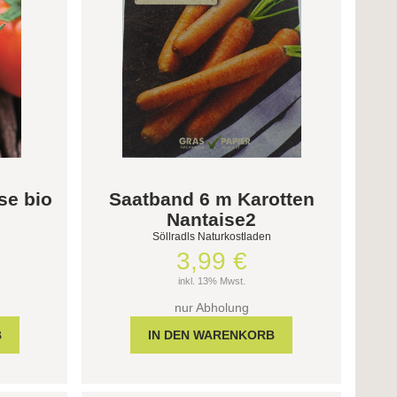
se bio
Saatband 6 m Karotten
Nantaise2
Söllradls Naturkostladen
3,99 €
inkl. 13% Mwst.
nur Abholung