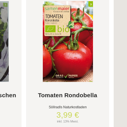
schen
Tomaten Rondobella
Söllradls Naturkostladen
3,99 €
inkl. 13% Mwst.