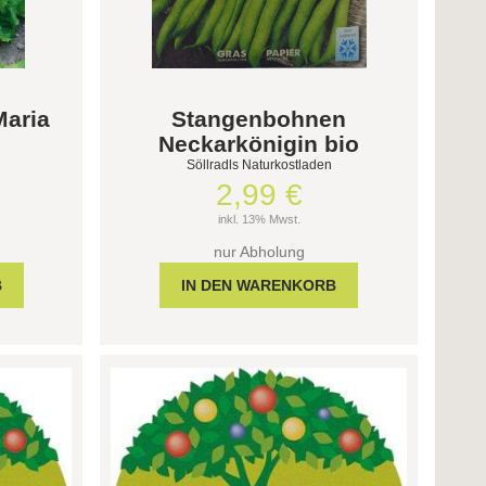
Maria
Stangenbohnen
Neckarkönigin bio
Söllradls Naturkostladen
2,99 €
inkl. 13% Mwst.
nur Abholung