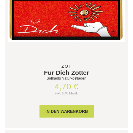
ZOT
Für Dich Zotter
Söllradls Naturkostladen
4,70 €
inkl. 10% Mwst.