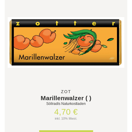
ZOT
Marillenwalzer ( )
Söllradls Naturkostladen
4,70 €
inkl. 10% Mwst.