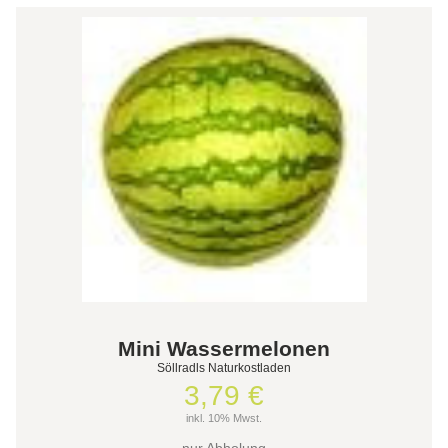
Mini Wassermelonen
Söllradls Naturkostladen
3,79 €
inkl. 10% Mwst.
nur Abholung