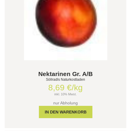
Nektarinen Gr. A/B
Söllradls Naturkostladen
8,69 €/kg
inkl. 10% Mwst.
nur Abholung