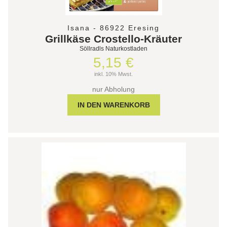
Isana - 86922 Eresing
Grillkäse Crostello-Kräuter
Söllradls Naturkostladen
5,15 €
inkl. 10% Mwst.
nur Abholung