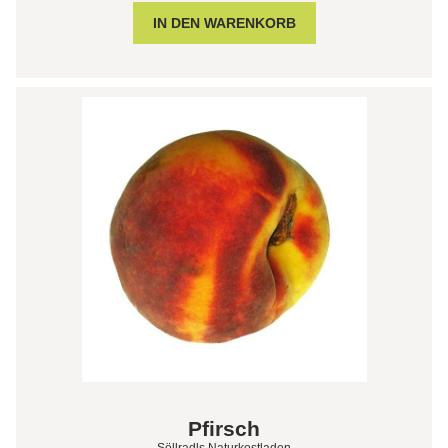
Pfirsch
Söllradls Naturkostladen