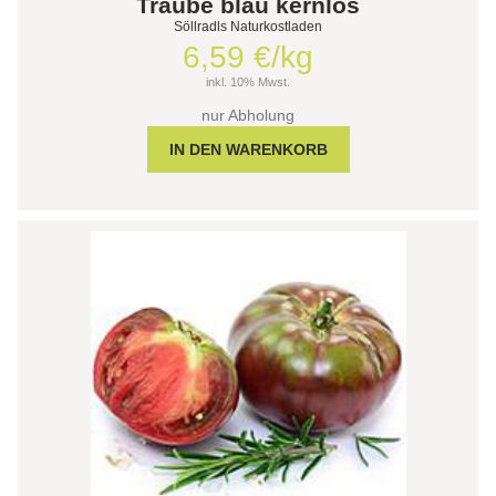
Traube blau kernlos
Söllradls Naturkostladen
6,59 €/kg
inkl. 10% Mwst.
nur Abholung