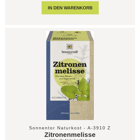
Sonnentor Naturkost - A-3910 Z
Zitronenmelisse