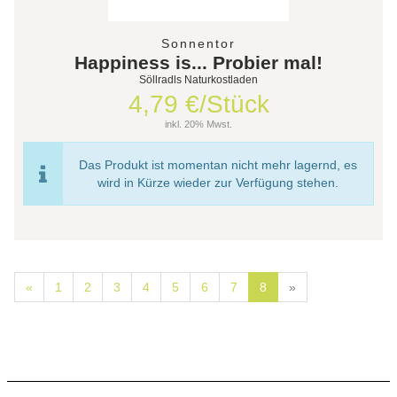
Sonnentor
Happiness is... Probier mal!
Söllradls Naturkostladen
4,79 €/Stück
inkl. 20% Mwst.
Das Produkt ist momentan nicht mehr lagernd, es
wird in Kürze wieder zur Verfügung stehen.
«
1
2
3
4
5
6
7
8
»