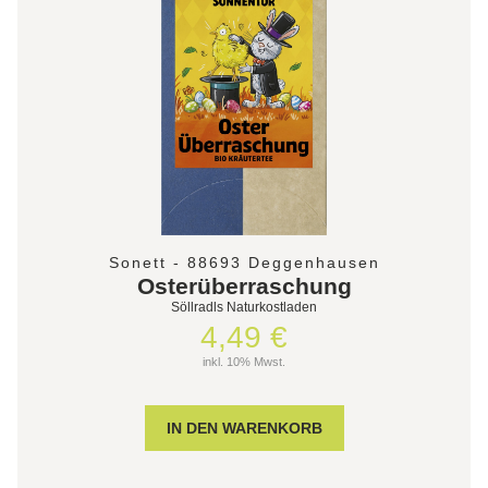
Sonett - 88693 Deggenhausen
Osterüberraschung
Söllradls Naturkostladen
4,49 €
inkl. 10% Mwst.