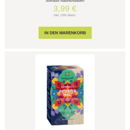
Söllradls Naturkostladen
3,99 €
inkl. 10% Mwst.