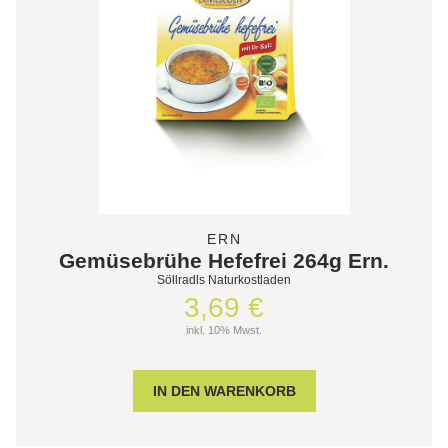
ERN
Gemüsebrühe Hefefrei 264g Ern.
Söllradls Naturkostladen
3,69 €
inkl. 10% Mwst.