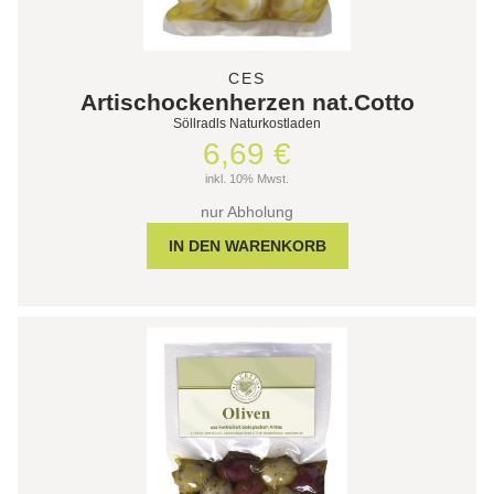
CES
Artischockenherzen nat.Cotto
Söllradls Naturkostladen
6,69 €
inkl. 10% Mwst.
nur Abholung