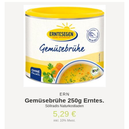
ERN
Gemüsebrühe 250g Erntes.
Söllradls Naturkostladen
5,29 €
inkl. 10% Mwst.