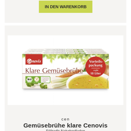
cen
Gemüsebrühe klare Cenovis
Söllradls Naturkostladen