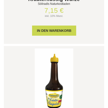
Söllradls Naturkostladen
7,15 €
inkl. 10% Mwst.