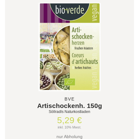
BVE
Artischockenh. 150g
Söllradls Naturkostladen
5,29 €
inkl. 10% Mwst.
nur Abholung