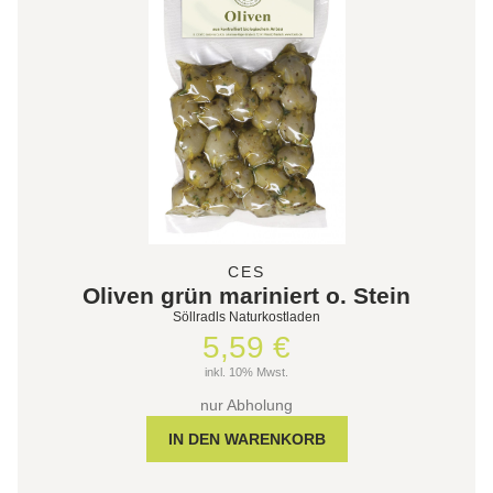
CES
Oliven grün mariniert o. Stein
Söllradls Naturkostladen
5,59 €
inkl. 10% Mwst.
nur Abholung