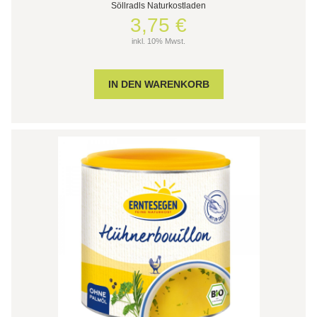
Söllradls Naturkostladen
3,75 €
inkl. 10% Mwst.