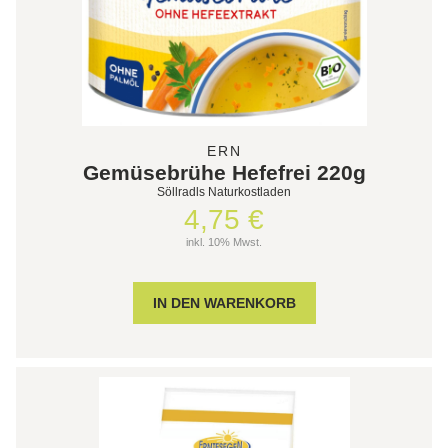
ERN
Gemüsebrühe Hefefrei 220g
Söllradls Naturkostladen
4,75 €
inkl. 10% Mwst.