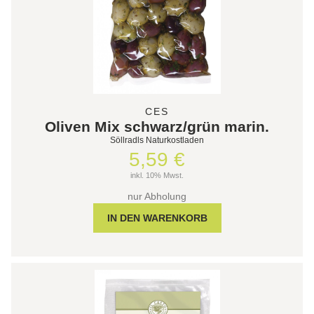
CES
Oliven Mix schwarz/grün marin.
Söllradls Naturkostladen
5,59 €
inkl. 10% Mwst.
nur Abholung