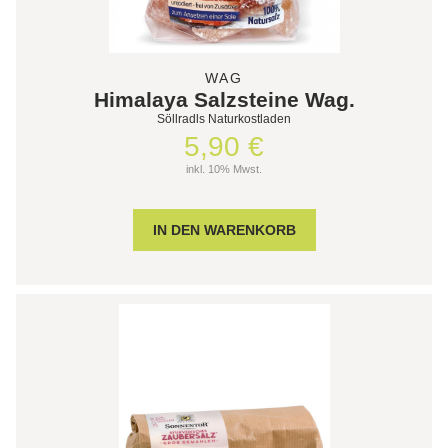
WAG
Himalaya Salzsteine Wag.
Söllradls Naturkostladen
5,90 €
inkl. 10% Mwst.