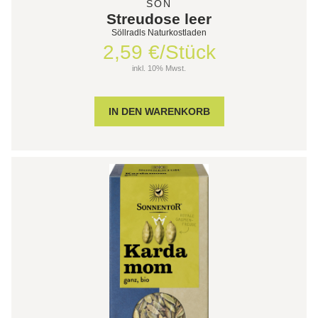
SON
Streudose leer
Söllradls Naturkostladen
2,59 €/Stück
inkl. 10% Mwst.