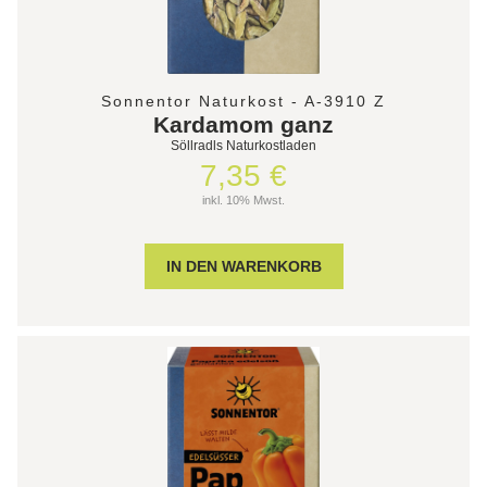
Sonnentor Naturkost - A-3910 Z
Kardamom ganz
Söllradls Naturkostladen
7,35 €
inkl. 10% Mwst.