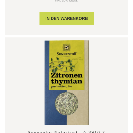
inkl. 10% Mwst.
Sonnentor Naturkost - A-3910 Z