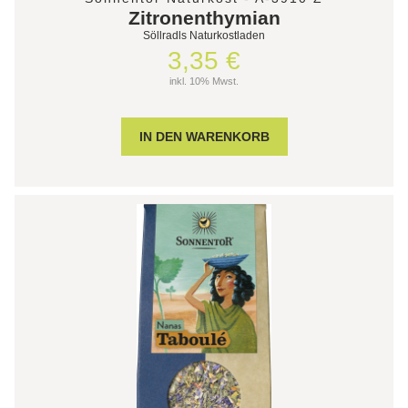
Zitronenthymian
Söllradls Naturkostladen
3,35 €
inkl. 10% Mwst.