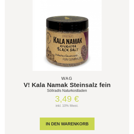
WAG
V! Kala Namak Steinsalz fein
Söllradls Naturkostladen
3,49 €
inkl. 10% Mwst.