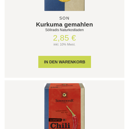
SON
Kurkuma gemahlen
Söllradls Naturkostladen
2,85 €
inkl. 10% Mwst.