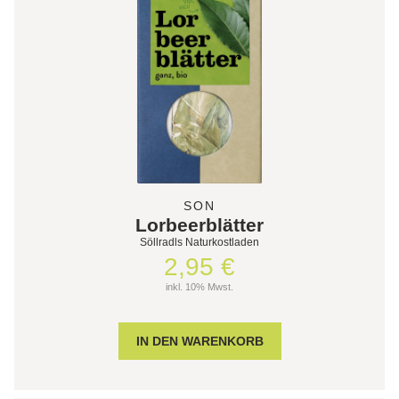
SON
Lorbeerblätter
Söllradls Naturkostladen
2,95 €
inkl. 10% Mwst.