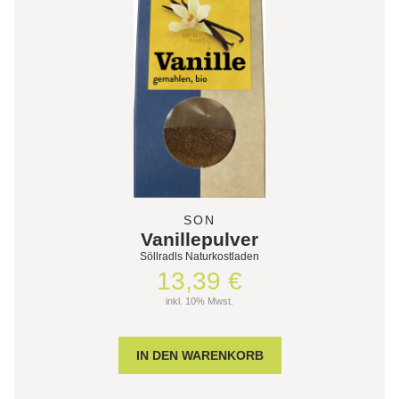
SON
Vanillepulver
Söllradls Naturkostladen
13,39 €
inkl. 10% Mwst.