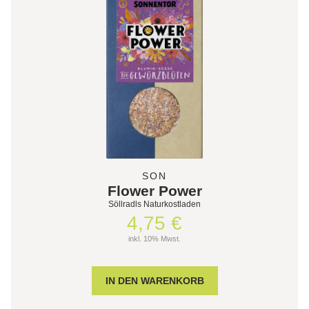
SON
Flower Power
Söllradls Naturkostladen
4,75 €
inkl. 10% Mwst.