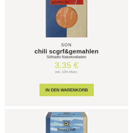
SON
chili scgrf&gemahlen
Söllradls Naturkostladen
3,35 €
inkl. 10% Mwst.