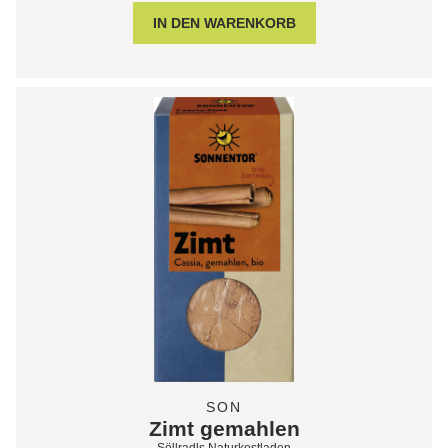
SON
Zimt gemahlen
Söllradls Naturkostladen