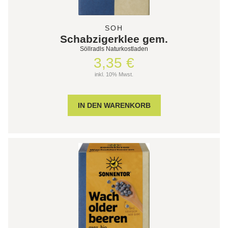
SOH
Schabzigerklee gem.
Söllradls Naturkostladen
3,35 €
inkl. 10% Mwst.