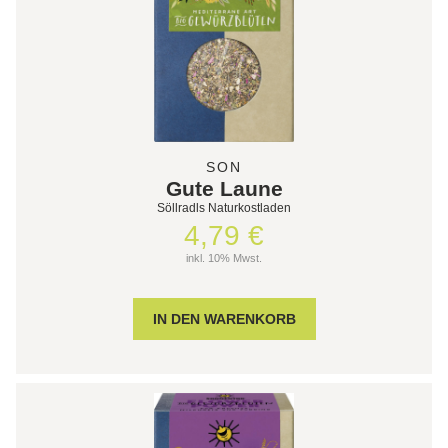
SON
Gute Laune
Söllradls Naturkostladen
4,79 €
inkl. 10% Mwst.