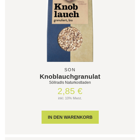
SON
Knoblauchgranulat
Söllradls Naturkostladen
2,85 €
inkl. 10% Mwst.