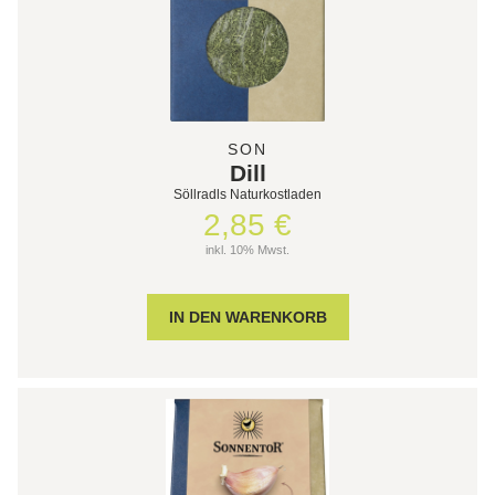
SON
Dill
Söllradls Naturkostladen
2,85 €
inkl. 10% Mwst.