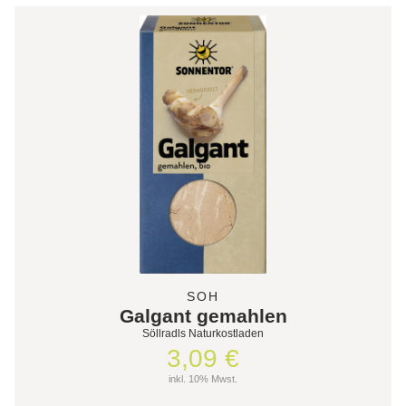
SOH
Galgant gemahlen
Söllradls Naturkostladen
3,09 €
inkl. 10% Mwst.