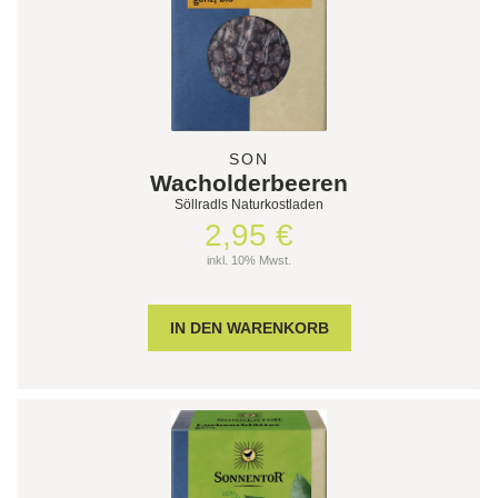
SON
Wacholderbeeren
Söllradls Naturkostladen
2,95 €
inkl. 10% Mwst.