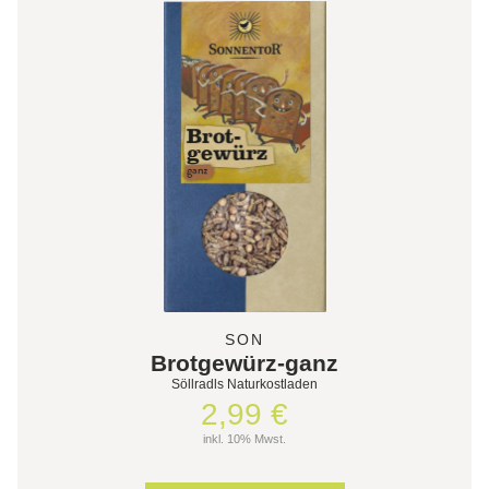
SON
Brotgewürz-ganz
Söllradls Naturkostladen
2,99 €
inkl. 10% Mwst.