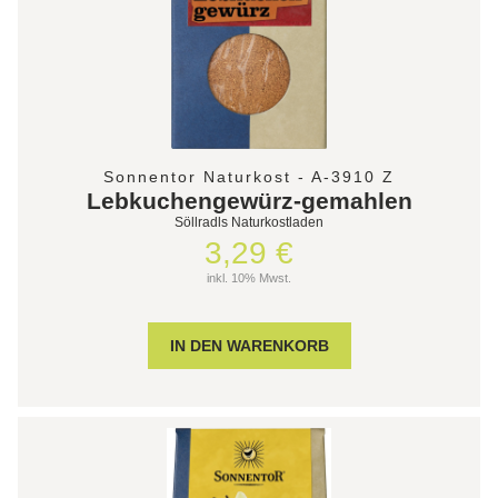
Sonnentor Naturkost - A-3910 Z
Lebkuchengewürz-gemahlen
Söllradls Naturkostladen
3,29 €
inkl. 10% Mwst.