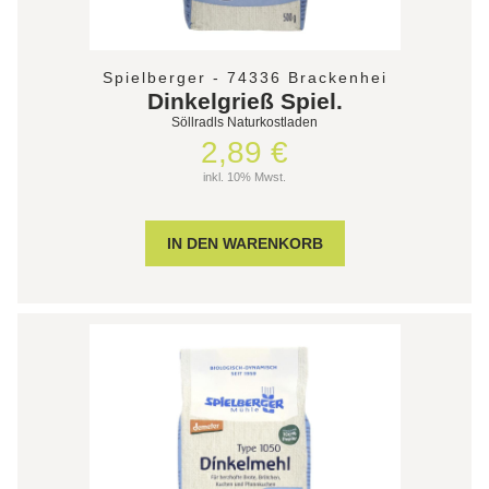
Spielberger - 74336 Brackenhei
Dinkelgrieß Spiel.
Söllradls Naturkostladen
2,89 €
inkl. 10% Mwst.