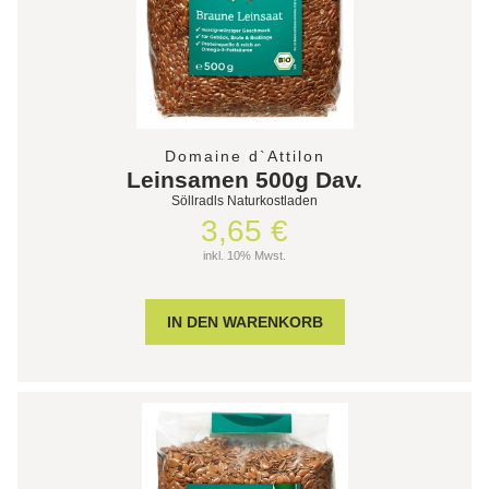
Domaine d`Attilon
Leinsamen 500g Dav.
Söllradls Naturkostladen
3,65 €
inkl. 10% Mwst.