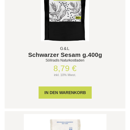
G&L
Schwarzer Sesam g.400g
Söllradls Naturkostladen
8,79 €
inkl. 10% Mwst.