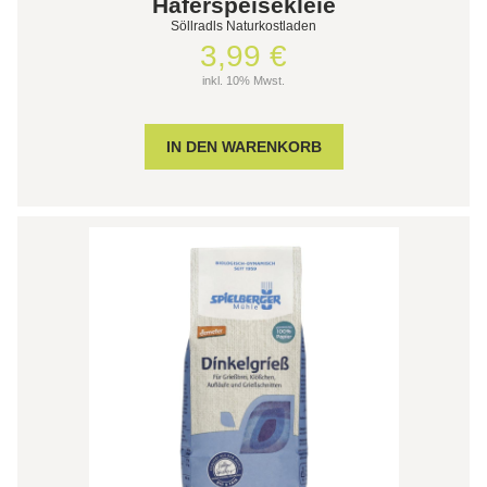
Haferspeisekleie
Söllradls Naturkostladen
3,99 €
inkl. 10% Mwst.