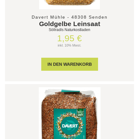
Davert Mühle - 48308 Senden
Goldgelbe Leinsaat
Söllradls Naturkostladen
1,95 €
inkl. 10% Mwst.